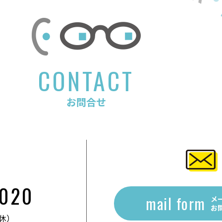
CONTACT
お問合せ
2020
mail form
メ
お
無休）