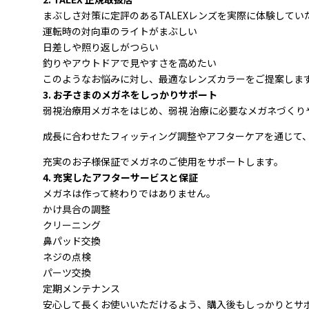
まぶしさ対策に定評のあるTALEXレンズを実際に体験してい
運転時の対向車のライトがまぶしい
日差しや照り返しがつらい
釣りやアウトドアで見やすさを高めたい
このようなお悩みに対し、最適なレンズカラーをご提案しま
3. お子さまのメガネをしっかりサポート
弱視治療用メガネをはじめ、弱視 治療に必要なメガネづくり
成長に合わせたフィッティング調整やアフターケアを通じて
充実のお子様保証でメガネのご使用をサポートします。
4. 充実したアフターサービスと保証
メガネは作って終わりではありません。
かけ具合の調整
クリーニング
鼻パッド交換
ネジの点検
パーツ交換
定期メンテナンス
安心して長くお使いいただけるよう、購入後もしっかりとサ