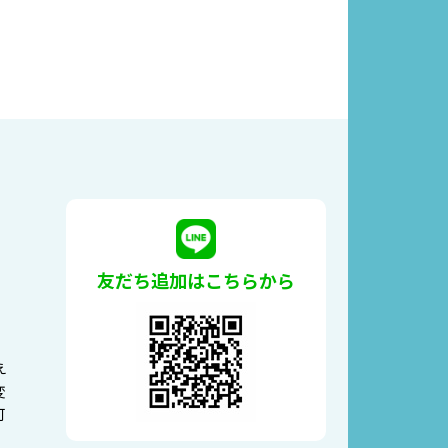
友だち追加はこちらから
。
え
変
可