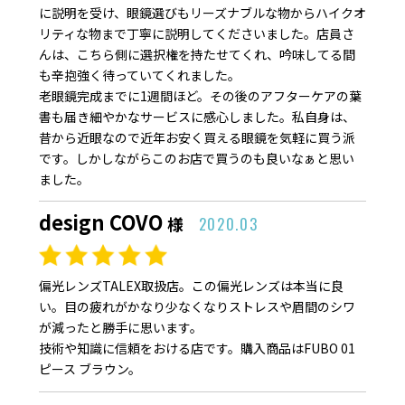
に説明を受け、眼鏡選びもリーズナブルな物からハイクオ
リティな物まで丁寧に説明してくださいました。店員さ
んは、こちら側に選択権を持たせてくれ、吟味してる間
も辛抱強く待っていてくれました。
老眼鏡完成までに1週間ほど。その後のアフターケアの葉
書も届き細やかなサービスに感心しました。私自身は、
昔から近眼なので近年お安く買える眼鏡を気軽に買う派
です。しかしながらこのお店で買うのも良いなぁと思い
ました。
design COVO
様
2020.03
偏光レンズTALEX取扱店。この偏光レンズは本当に良
い。目の疲れがかなり少なくなりストレスや眉間のシワ
が減ったと勝手に思います。
技術や知識に信頼をおける店です。購入商品はFUBO 01
ピース ブラウン。