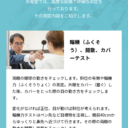
天竜堂では、高度な設備で詳細な測定を
行っております。
その測定内容をご紹介します。
輻輳（ふくそ
う）、開散、カバ
ーテスト
両眼の眼球の動きをチェックします。斜位の有無や輻輳
力（ふくそうりょく）の測定。片眼をカバー（塞ぐ）し
た後、カバーをとった際の目の動き方をチェックしま
す。
変化がなければ正位、目が動けば斜位が考えられます。
輻輳力テストはペン先など目標物を注視し、眼前40cmか
らゆっくりと鼻先へ近づけて行きます。その際の両眼の
動きを観察し状態をチェックします。