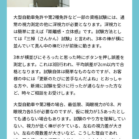
大型自動車免許や第2種免許など一部の資格試験には、通
常の視力測定の他に深視力が必要となります。深視力と
は簡単に言えば『距離感・立体感』です。試験方法とし
ては『三棹（さんかん）試験』と言われ、3本の棒が横に
並んでいて真ん中の棒だけが前後に動きます。
3本が横並びにそろったと思った時にボタンを押し誤差を
測定します。これは3回行われ、平均誤差が2cm以内で合
格となります。試験自体は簡単なものなのですが、お客
様の中には「更新のたびに苦手なんだよね」とおっしゃ
る方や、新規に試験を受けに行ったが通らなかった方な
ど、時々ご相談をお受けします。
大型自動車や第2種の場合、最低限、両眼視力が0.8、片
眼視力各0.5が必要なのですが、仮に視力が1.5あったとし
ても通らない場合もあります。試験のやり方を理解してい
ない、視力が低く棒がボケている、左右の視力差が大き
い、左右の度数差が大きいなど、こうした理由であれ