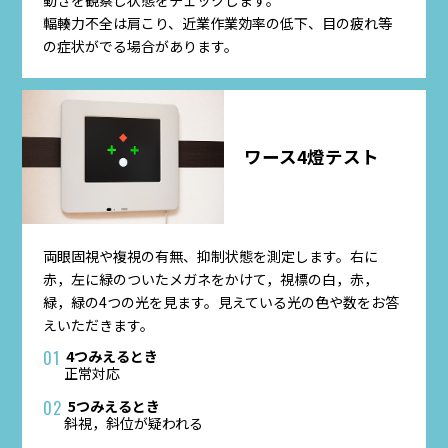
輻輳力不全は肩こり、近業作業効率の低下、目の疲れ等
の症状がでる場合があります。
ワース4燈テスト
両眼固視や複視の有無、抑制状態を測定します。右に
赤，左に緑のついたメガネをかけて，視標の白，赤，
緑，緑の4つの光を見ます。見えている光の色や数をお答
えいただきます。
4つみえるとき
01
正常対応
5つみえるとき
02
斜視，斜位が疑われる