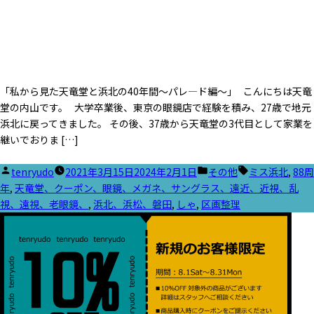
「私から見た天竜堂と浜北の40年間～パレ―ド編～」 こんにちは天竜
堂の内山です。 大学卒業後、東京の眼鏡店で経験を積み、27歳で地元
浜北に戻ってきました。 その後、37歳から天竜堂の3代目として家業を
継いでおりま […]
投
カ
タ
tenryudo
2021年3月15日
2024年2月1日
その他
ミス浜北
,
88周
稿
テ
グ:
年
,
天竜堂、クーポン、眼鏡、メガネ、サングラス、遠近、近視、乱
者:
ゴ
視、遠視、老眼鏡、
,
浜北、浜松、磐田
,
しゃ
,
区画整理
リ
ー: