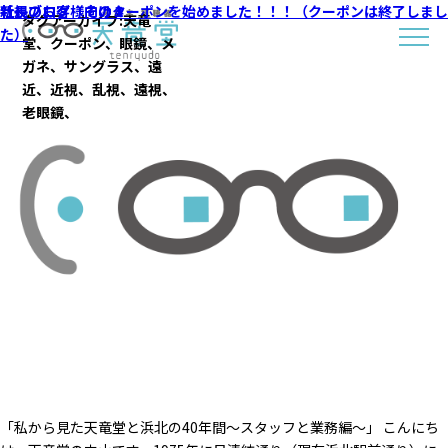
社長ブログ その４
社長ブログ その１
新規のお客様向けクーポンを始めました！！！（クーポンは終了しまし
タグアーカイブ:
天竜
た）
堂、クーポン、眼鏡、メ
ガネ、サングラス、遠
近、近視、乱視、遠視、
老眼鏡、
「私から見た天竜堂と浜北の40年間～スタッフと業務編～」 こんにち