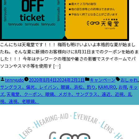
こんにちは天竜堂です！！！ 梅雨も明けいよいよ本格的な夏が始まし
たね。 そんな夏に新規のお客様向けに8月31日までのクーポンを始めま
した！！！ 今年はテレワークの増加や暑さの影響でステイホームでパ
ソコンやスマホ等を使用す […]
投
カ
タ
tenryudo
2020年8月4日
2024年2月1日
キャンペーン
おしゃれ
,
稿
テ
グ:
サングラス，偏光，レイバン，眼鏡，浜松，釣り
,
KAMURO
,
お得
,
キッ
者:
ゴ
ズ
,
天竜堂、クーポン、眼鏡、メガネ、サングラス、遠近、近視、乱
リ
視、遠視、老眼鏡、
ー: