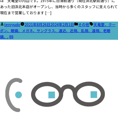
は 天竜堂の内山です。1975年に日清紡通り（現在浜北駅前通り）に
あった旧浜北本店がオープンし、当時から多くのスタッフに支えられて
現在まで営業しております […]
投
カ
タ
tenryudo
2021年8月26日
2024年2月1日
その他
天竜堂、クー
稿
テ
グ:
ポン、眼鏡、メガネ、サングラス、遠近、近視、乱視、遠視、老眼
者:
ゴ
鏡、
,
88
リ
ー: