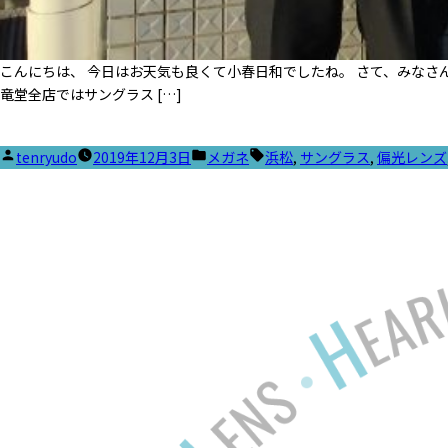
こんにちは、 今日はお天気も良くて小春日和でしたね。 さて、みなさ
竜堂全店ではサングラス […]
投
カ
タ
tenryudo
2019年12月3日
メガネ
浜松
,
サングラス
,
偏光レンズ
稿
テ
グ:
者:
ゴ
リ
ー: