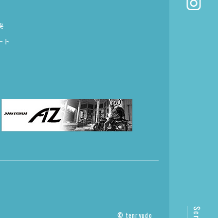
要
ート
© tenryudo