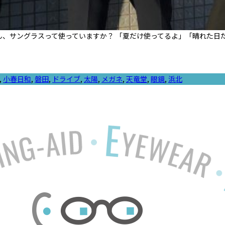
ん、サングラスって使っていますか？ 「夏だけ使ってるよ」「晴れた日
,
小春日和
,
磐田
,
ドライブ
,
太陽
,
メガネ
,
天竜堂
,
眼鏡
,
浜北