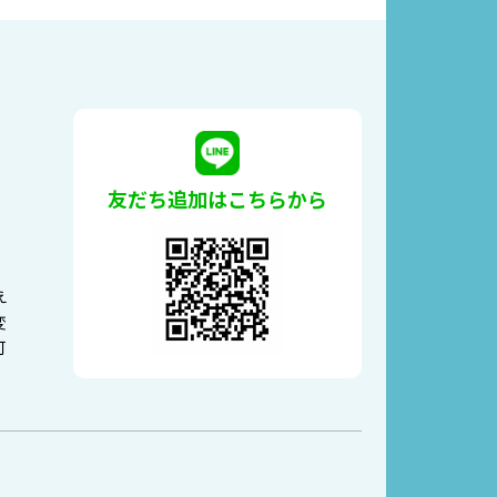
友だち追加はこちらから
。
え
変
可