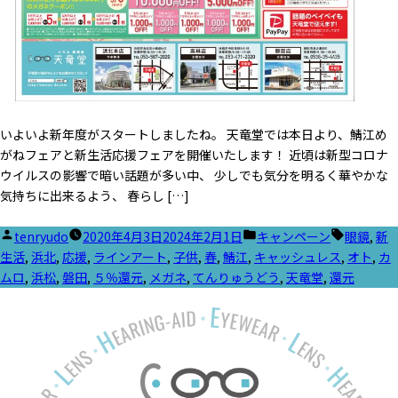
いよいよ新年度がスタートしましたね。 天竜堂では本日より、鯖江め
がねフェアと新生活応援フェアを開催いたします！ 近頃は新型コロナ
ウイルスの影響で暗い話題が多い中、 少しでも気分を明るく華やかな
気持ちに出来るよう、 春らし […]
投
カ
タ
tenryudo
2020年4月3日
2024年2月1日
キャンペーン
眼鏡
,
新
稿
テ
グ:
生活
,
浜北
,
応援
,
ラインアート
,
子供
,
春
,
鯖江
,
キャッシュレス
,
オト
,
カ
者:
ゴ
ムロ
,
浜松
,
磐田
,
５％還元
,
メガネ
,
てんりゅうどう
,
天竜堂
,
還元
リ
ー: