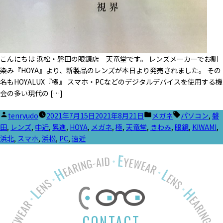
こんにちは 浜松・磐田の眼鏡店 天竜堂です。 レンズメーカーでお馴
染み『HOYA』より、新製品のレンズが本日より発売されました。 その
名もHOYALUX『極』 スマホ・PCなどのデジタルデバイスを使用する機
会の多い現代の […]
投
カ
タ
tenryudo
2021年7月15日
2021年8月21日
メガネ
パソコン
,
磐
稿
テ
グ:
田
,
レンズ
,
中近
,
累進
,
HOYA
,
メガネ
,
極
,
天竜堂
,
きわみ
,
眼鏡
,
KIWAMI
,
者:
ゴ
浜北
,
スマホ
,
浜松
,
PC
,
遠近
リ
ー:
CONTACT