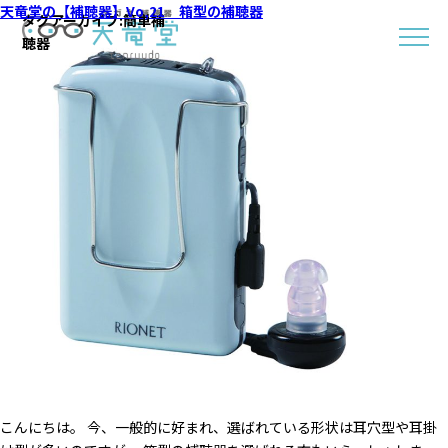
天竜堂の【補聴器】Vo,21 箱型の補聴器
タグアーカイブ:
簡単補
聴器
こんにちは。 今、一般的に好まれ、選ばれている形状は耳穴型や耳掛