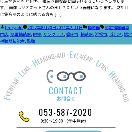
け型が多いのですが、 箱型の補聴器を選ばれる方もいらっしゃしま
す。 画像はリオネットさんのHD-７０という器種になります。 見た目
は集音器のように感じる方も […]
投
カ
タ
tenryudo
2022年8月20日
2024年2月1日
補聴器
認定補聴器専
稿
テ
グ:
門店
,
簡単補聴器
,
眼鏡
,
サングラス
,
磐田市
,
補聴器
,
浜松市
,
浜北区
,
認定
者:
ゴ
補聴器技能者
,
難聴
リ
ー:
CONTACT
お問合せ
053-587-2020
9:30～19:00 （年中無休）