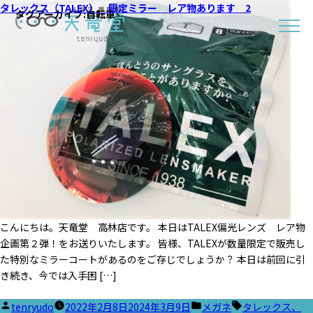
タレックス（TALEX） 限定ミラー レア物あります 2
タグアーカイブ:
自転車
こんにちは。天竜堂 高林店です。 本日はTALEX偏光レンズ レア物
企画第２弾！をお送りいたします。 皆様、TALEXが数量限定で販売し
た特別なミラーコートがあるのをご存じでしょうか？ 本日は前回に引
き続き、今では入手困 […]
投
カ
タ
tenryudo
2022年2月8日
2024年3月9日
メガネ
タレックス、