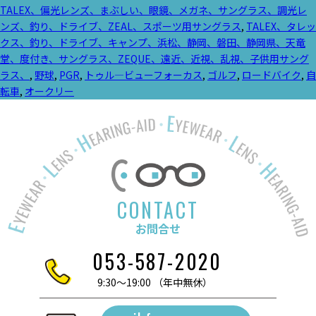
稿
テ
グ:
TALEX、偏光レンズ、まぶしい、眼鏡、メガネ、サングラス、調光レ
者:
ゴ
ンズ、釣り、ドライブ、ZEAL、スポーツ用サングラス
,
TALEX、タレッ
リ
クス、釣り、ドライブ、キャンプ、浜松、静岡、磐田、静岡県、天竜
ー:
堂、度付き、サングラス、ZEQUE、遠近、近視、乱視、子供用サング
ラス、
,
野球
,
PGR
,
トゥル―ビューフォーカス
,
ゴルフ
,
ロードバイク
,
自
転車
,
オークリー
CONTACT
お問合せ
053-587-2020
9:30～19:00 （年中無休）