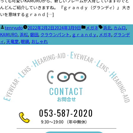
っても可愛いKAMUROから、新しいフレームが入荷していますのでど
んどんご紹介していきますね。 『ｇｒａｎｄｙ（グランディ）』 大き
いを意味するｇｒａｎｄ […]
投
カ
タ
tenryudo
2022年2月2日
2024年3月9日
メガネ
浜北
,
カムロ
,
稿
テ
グ:
KAMURO
,
浜松
,
磐田
,
クラウンパント
,
ｇｒａｎｄｙ
,
メガネ
,
グランデ
者:
ゴ
ィ
,
天竜堂
,
眼鏡
,
おしゃれ
リ
ー:
CONTACT
お問合せ
053-587-2020
9:30～19:00 （年中無休）