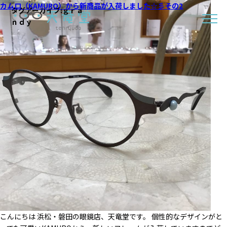
カムロ（KAMURO）から新商品が入荷しました☆彡その2
タグアーカイブ:
ｇｒａ
ｎｄｙ
こんにちは 浜松・磐田の眼鏡店、天竜堂です。 個性的なデザインがと