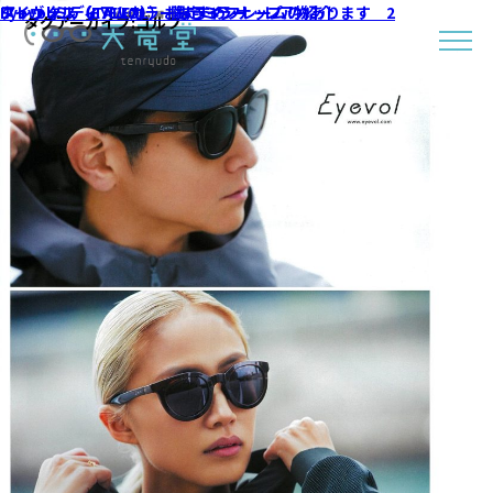
Eyevol ミディアムカラーもラインナップ！
アイヴォル（EYEVOL）おすすめフレームの紹介
タレックス（TALEX） 限定ミラー レア物あります 2
タグアーカイブ:
ゴルフ