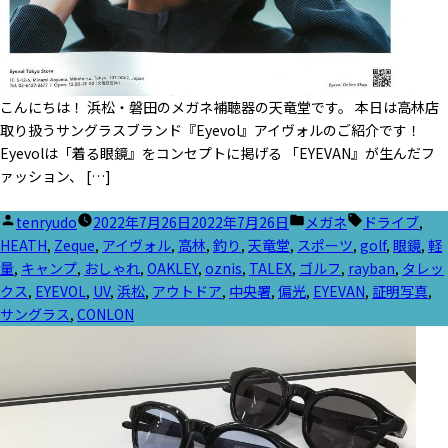
こんにちは！ 浜松・磐田のメガネ補聴器の天竜堂です。 本日は高林店
取り扱うサングラスブランド『Eyevol』アイヴォルのご紹介です！
Eyevolは「着る眼鏡』をコンセプトに掲げる 「EYEVAN』が生んだフ
ァッション、 […]
投
カ
タ
tenryudo
2022年7月26日
2022年7月26日
メガネ
ドライブ
,
稿
テ
グ:
HEATH
,
Zeque
,
アイヴォル
,
高林
,
釣り
,
天竜堂
,
スポーツ
,
golf
,
眼鏡
,
軽
者:
ゴ
量
,
キャンプ
,
おしゃれ
,
OAKLEY
,
oznis
,
TALEX
,
ゴルフ
,
rayban
,
タレッ
リ
クス
,
EYEVOL
,
UV
,
浜松
,
アウトドア
,
中央署
,
偏光
,
EYEVAN
,
証明写真
,
ー:
サングラス
,
CONLON