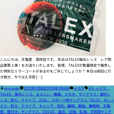
こんにちは。天竜堂 高林店です。 本日はTALEX偏光レンズ レア物
企画第２弾！をお送りいたします。 皆様、TALEXが数量限定で販売し
た特別なミラーコートがあるのをご存じでしょうか？ 本日は前回に引
き続き、今では入手困 […]
投
カ
タ
tenryudo
2022年2月8日
2024年3月9日
メガネ
タレックス、
稿
テ
グ:
TALEX、偏光レンズ、まぶしい、眼鏡、メガネ、サングラス、調光レ
者:
ゴ
ンズ、釣り、ドライブ、ZEAL、スポーツ用サングラス
,
TALEX、タレッ
リ
クス、釣り、ドライブ、キャンプ、浜松、静岡、磐田、静岡県、天竜
ー:
堂、度付き、サングラス、ZEQUE、遠近、近視、乱視、子供用サング