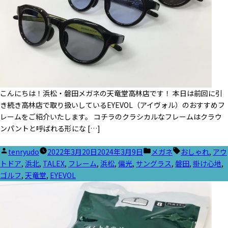
こんにちは！浜松・磐田メガネの天竜堂高林店です！ 本日は前回に引
き続き高林店で取り扱いしているEYEVOL（アイヴォル）のおすすめフ
レームをご紹介いたします。 コチラのクラシカルなフレームはクラウ
ンパントと呼ばれる形にな […]
投
カ
タ
tenryudo
2022年3月20日
2024年3月9日
メガネ
おしゃれ
,
アウ
稿
テ
グ:
トドア
,
浜北
,
TALEX
,
フレーム
,
浜松
,
偏光
,
サングラス
,
磐田
,
掛け心地
,
者:
ゴ
ゴルフ
,
天竜堂
,
EYEVOL
リ
ー: