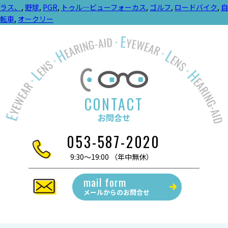
ラス、
,
野球
,
PGR
,
トゥル―ビューフォーカス
,
ゴルフ
,
ロードバイク
,
自
転車
,
オークリー
CONTACT
お問合せ
053-587-2020
9:30～19:00 （年中無休）
mail form
メールからの
お問合せ