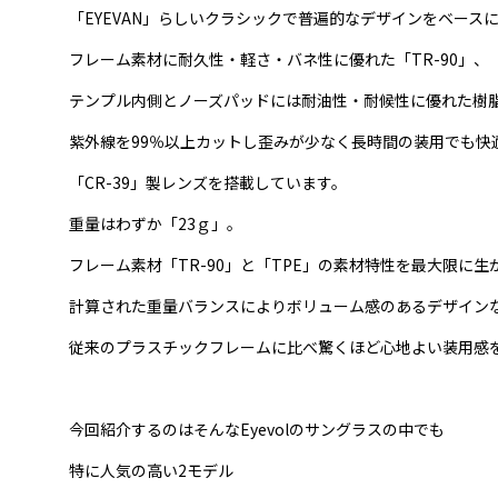
「EYEVAN」らしいクラシックで普遍的なデザインをベース
フレーム素材に耐久性・軽さ・バネ性に優れた「TR-90」、
テンプル内側とノーズパッドには耐油性・耐候性に優れた樹脂
紫外線を99％以上カットし歪みが少なく長時間の装用でも快
「CR-39」製レンズを搭載しています。
重量はわずか「23ｇ」。
フレーム素材「TR-90」と「TPE」の素材特性を最大限に生
計算された重量バランスによりボリューム感のあるデザイン
従来のプラスチックフレームに比べ驚くほど心地よい装用感
今回紹介するのはそんなEyevolのサングラスの中でも
特に人気の高い2モデル