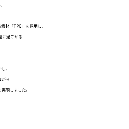
に、
素材「TPE」を採用し、
適に過ごせる
かし、
ながら
を実現しました。