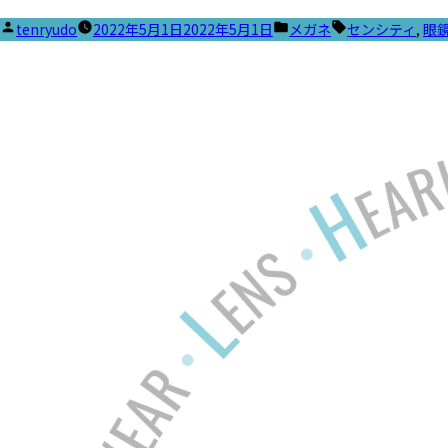
投
カ
タ
tenryudo
2022年5月1日
2022年5月1日
メガネ
センシティ
,
眼
稿
テ
グ:
者:
ゴ
リ
ー: