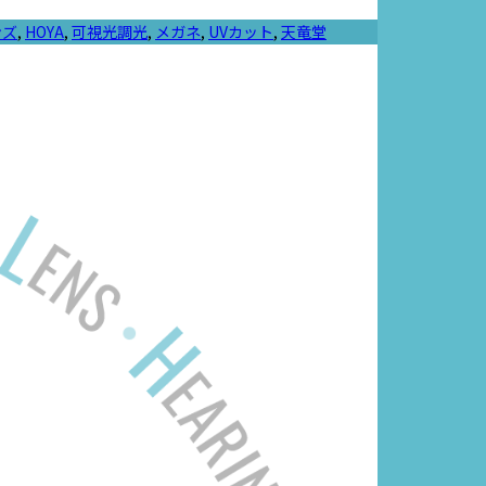
ンズ
,
HOYA
,
可視光調光
,
メガネ
,
UVカット
,
天竜堂