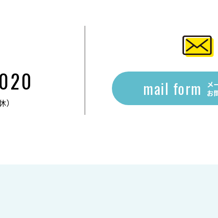
2020
mail form
メ
お
無休）