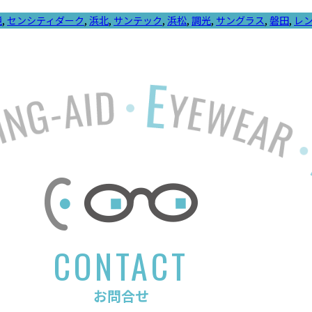
鏡
,
センシティダーク
,
浜北
,
サンテック
,
浜松
,
調光
,
サングラス
,
磐田
,
レ
CONTACT
お問合せ