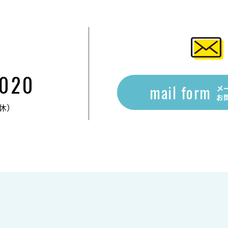
2020
mail form
メ
お
無休）