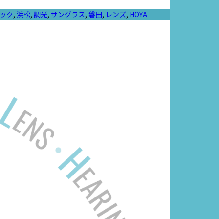
ック
,
浜松
,
調光
,
サングラス
,
磐田
,
レンズ
,
HOYA