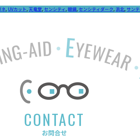
ガネ
,
UVカット
,
天竜堂
,
センシティ
,
眼鏡
,
センシティダーク
,
浜北
,
サンテ
CONTACT
お問合せ