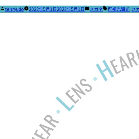
投
カ
タ
tenryudo
2022年5月1日
2022年5月1日
メガネ
可視光調光
,
メ
稿
テ
グ:
者:
ゴ
リ
ー: