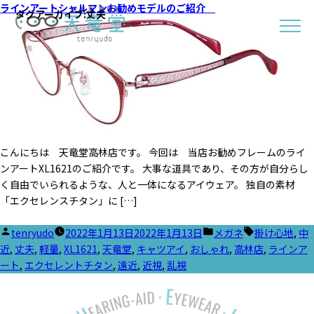
ラインアートシャルマンお勧めモデルのご紹介
タグアーカイブ:
丈夫
こんにちは 天竜堂高林店です。 今回は 当店お勧めフレームのライ
ンアートXL1621のご紹介です。 大事な道具であり、その方が自分らし
く自由でいられるような、人と一体になるアイウェア。 独自の素材
「エクセレンスチタン」に […]
投
カ
タ
tenryudo
2022年1月13日
2022年1月13日
メガネ
掛け心地
,
中
稿
テ
グ:
近
,
丈夫
,
軽量
,
XL1621
,
天竜堂
,
キャツアイ
,
おしゃれ
,
高林店
,
ラインア
者:
ゴ
ート
,
エクセレントチタン
,
遠近
,
近視
,
乱視
リ
ー: