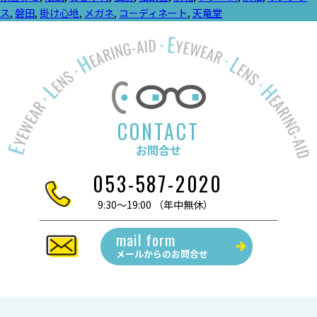
者:
ゴ
ス
,
磐田
,
掛け心地
,
メガネ
,
コーディネート
,
天竜堂
リ
ー:
CONTACT
お問合せ
053-587-2020
9:30～19:00 （年中無休）
mail form
メールからの
お問合せ