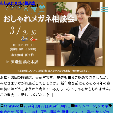
おしゃれメガネ相談会
タグアーカイブ:
個別
浜松・磐田の眼鏡店、天竜堂です。 寒さも和らぎ始めてきましたが、
みなさまいかがお過ごしでしょうか。 新年度を前にそろそろ今年の春
の装いはどうしようかと考えている方もいらっしゃるかもしれません。
この機会に、新しいメガネに […]
投
カ
tenryudo
2024年2月22日
2024年3月9日
キャンペーン
,
メガネ
稿
テ
似合わせ
,
眼鏡
,
おしゃれ
,
個別
,
相談会
,
浜北
,
フレーム
,
浜松
,
サングラ