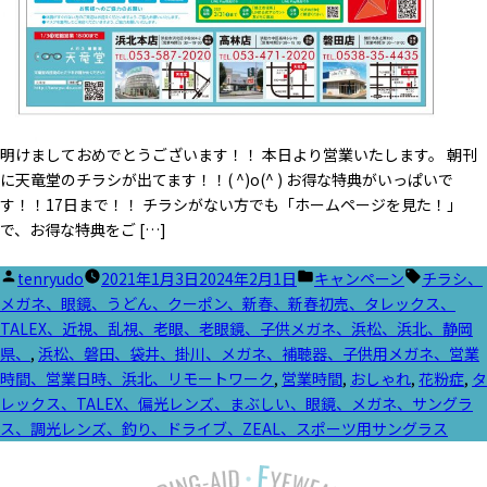
明けましておめでとうございます！！ 本日より営業いたします。 朝刊
に天竜堂のチラシが出てます！！( ^)o(^ ) お得な特典がいっぱいで
す！！17日まで！！ チラシがない方でも「ホームページを見た！」
で、お得な特典をご […]
投
カ
タ
tenryudo
2021年1月3日
2024年2月1日
キャンペーン
チラシ、
稿
テ
グ:
メガネ、眼鏡、うどん、クーポン、新春、新春初売、タレックス、
者:
ゴ
TALEX、近視、乱視、老眼、老眼鏡、子供メガネ、浜松、浜北、静岡
リ
県、
,
浜松、磐田、袋井、掛川、メガネ、補聴器、子供用メガネ、営業
ー:
時間、営業日時、浜北、リモートワーク
,
営業時間
,
おしゃれ
,
花粉症
,
タ
レックス、TALEX、偏光レンズ、まぶしい、眼鏡、メガネ、サングラ
ス、調光レンズ、釣り、ドライブ、ZEAL、スポーツ用サングラス