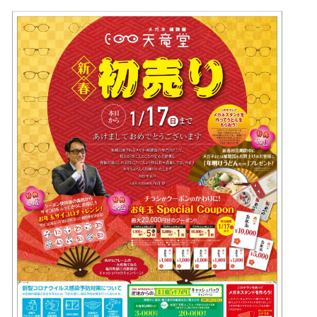
者:
ゴ
リ
ー: