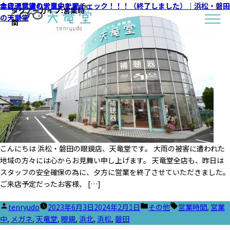
全店通常通り営業中です。
本日天竜堂のチラシを要チェック！！！（終了しました）｜浜松・磐田
タグアーカイブ:
営業時
の天竜堂
間
こんにちは 浜松・磐田の眼鏡店、天竜堂です。 大雨の被害に遭われた
地域の方々には心からお見舞い申し上げます。 天竜堂全店も、昨日は
スタッフの安全確保の為に、夕方に営業を終了させていただきました。
ご来店予定だったお客様、 […]
投
カ
タ
tenryudo
2023年6月3日
2024年2月1日
その他
営業時間
,
営業
稿
テ
グ:
中
,
メガネ
,
天竜堂
,
眼鏡
,
浜北
,
浜松
,
磐田