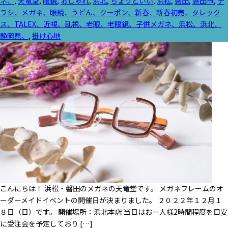
ネ、
,
天竜堂
,
眼鏡
,
おしゃれ
,
浜北
,
ちょうどいい
,
浜松
,
磐田
,
磐田市
,
チ
リ
ラシ、メガネ、眼鏡、うどん、クーポン、新春、新春初売、タレック
ー:
ス、TALEX、近視、乱視、老眼、老眼鏡、子供メガネ、浜松、浜北、
静岡県、
,
掛け心地
こんにちは！ 浜松・磐田のメガネの天竜堂です。 メガネフレームのオ
ーダーメイドイベントの開催日が決まりました。 ２０２２年１２月１
８日（日）です。 開催場所：浜北本店 当日はお一人様2時間程度を目安
に受注会を予定しており […]