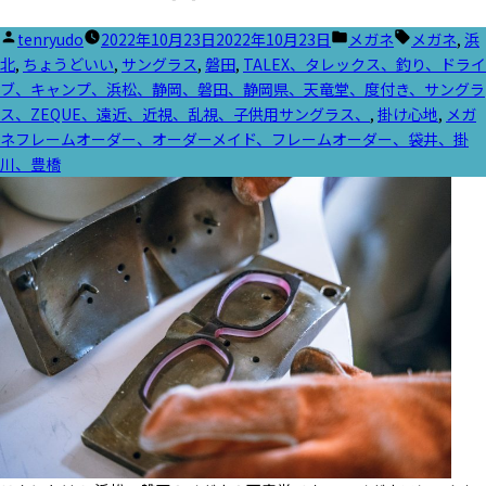
投
カ
タ
tenryudo
2022年10月23日
2022年10月23日
メガネ
メガネ
,
浜
稿
テ
グ:
北
,
ちょうどいい
,
サングラス
,
磐田
,
TALEX、タレックス、釣り、ドライ
者:
ゴ
ブ、キャンプ、浜松、静岡、磐田、静岡県、天竜堂、度付き、サングラ
リ
ス、ZEQUE、遠近、近視、乱視、子供用サングラス、
,
掛け心地
,
メガ
ー:
ネフレームオーダー、オーダーメイド、フレームオーダー、袋井、掛
川、豊橋