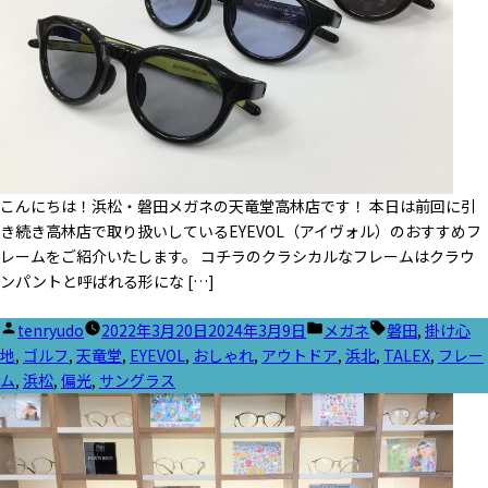
こんにちは！浜松・磐田メガネの天竜堂高林店です！ 本日は前回に引
き続き高林店で取り扱いしているEYEVOL（アイヴォル）のおすすめフ
レームをご紹介いたします。 コチラのクラシカルなフレームはクラウ
ンパントと呼ばれる形にな […]
投
カ
タ
tenryudo
2022年3月20日
2024年3月9日
メガネ
磐田
,
掛け心
稿
テ
グ:
地
,
ゴルフ
,
天竜堂
,
EYEVOL
,
おしゃれ
,
アウトドア
,
浜北
,
TALEX
,
フレー
者:
ゴ
ム
,
浜松
,
偏光
,
サングラス
リ
ー: