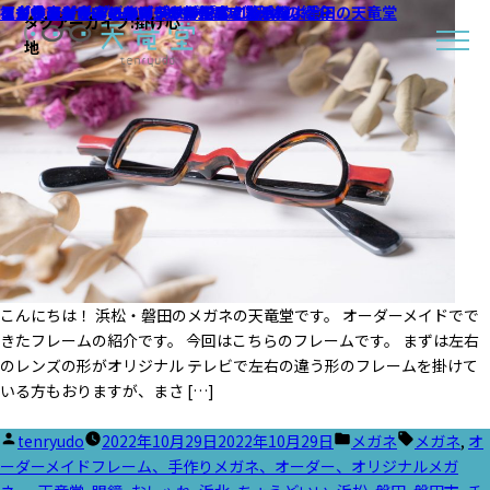
フレーム オーダーメイドサンプルご紹介
メガネフレーム オーダーメイド
メガネフレームのオーダーメイド!!!
スタッフおすすめフレームの紹介 第２弾
ラインアートシャルマンの新型届きました。
視力検査どうでした？
アイヴォル（EYEVOL）おすすめフレームの紹介
こどもメガネトマトグラッシーズ ｜浜松・磐田の天竜堂
こどものメガネコーナー💛あかるくなったよ
メガネのかけごごちはいかがです？
タグアーカイブ:
掛け心
地
こんにちは！ 浜松・磐田のメガネの天竜堂です。 オーダーメイドでで
きたフレームの紹介です。 今回はこちらのフレームです。 まずは左右
のレンズの形がオリジナル テレビで左右の違う形のフレームを掛けて
いる方もおりますが、まさ […]
投
カ
タ
tenryudo
2022年10月29日
2022年10月29日
メガネ
メガネ
,
オ
稿
テ
グ:
ーダーメイドフレーム、手作りメガネ、オーダー、オリジナルメガ
者:
ゴ