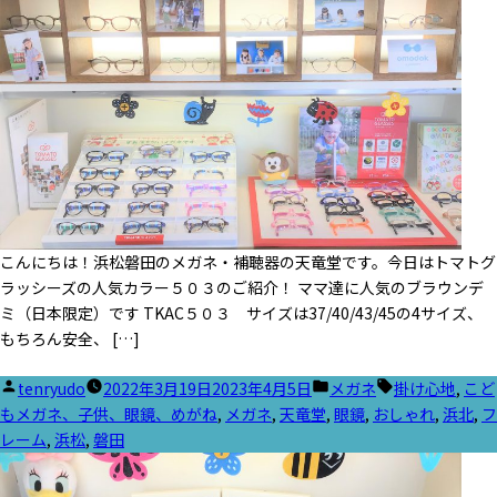
こんにちは！浜松磐田のメガネ・補聴器の天竜堂です。今日はトマトグ
ラッシーズの人気カラー５０３のご紹介！ ママ達に人気のブラウンデ
ミ（日本限定）です TKAC５０３ サイズは37/40/43/45の4サイズ、
もちろん安全、 […]
投
カ
タ
tenryudo
2022年3月19日
2023年4月5日
メガネ
掛け心地
,
こど
稿
テ
グ:
もメガネ、子供、眼鏡、めがね
,
メガネ
,
天竜堂
,
眼鏡
,
おしゃれ
,
浜北
,
フ
者:
ゴ
レーム
,
浜松
,
磐田
リ
ー: