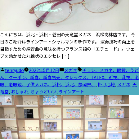
こんにちは、浜北・浜松・磐田の天竜堂メガネ 浜松高林店です。 今
日のご紹介はラインアートシャルマンの新作です。 演奏技巧の向上を
目指すための練習曲の意味を持つフランス語の「エチュード」。ウェー
ブを効かせた丸線状のエクセレ […]
投
カ
タ
tenryudo
2022年5月12日
メガネ
チラシ、メガネ、眼鏡、うど
稿
テ
グ:
ん、クーポン、新春、新春初売、タレックス、TALEX、近視、乱視、老
者:
ゴ
眼、老眼鏡、子供メガネ、浜松、浜北、静岡県、
,
掛け心地
,
メガネ
,
天
リ
竜堂
,
おしゃれ
,
ちょうどいい
,
ラインアート
ー: