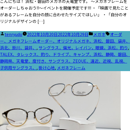
こんにちは！ 浜松・磐田のメガネの天竜堂です。 ～メガネフレームを
オーダーしちゃおう!!～イベントを開催予定です!!! ・「映画で見たこと
があるフレームを自分の顔に合わせたサイズでほしい」 ・「自分のオ
リジナルデザインの […]
投
カ
タ
tenryudo
2022年10月20日
2022年10月29日
メガネ
オーダ
稿
テ
グ:
ー、メガネフレームオーダー、オリジナルメガネ、浜松、磐田、袋井、
者:
ゴ
浜北、掛川、袋井、
,
サングラス，偏光，レイバン，眼鏡，浜松，釣り
,
リ
TALEX、タレックス、釣り、ドライブ、キャンプ、浜松、静岡、磐田、
ー:
静岡県、天竜堂、度付き、サングラス、ZEQUE、遠近、近視、乱視、
子供用サングラス、
,
掛け心地
,
メガネフレーム