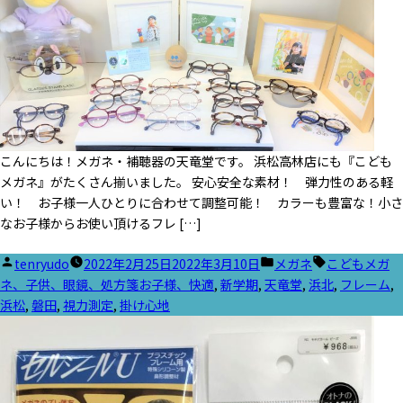
こんにちは！メガネ・補聴器の天竜堂です。 浜松高林店にも『こども
メガネ』がたくさん揃いました。 安心安全な素材！ 弾力性のある軽
い！ お子様一人ひとりに合わせて調整可能！ カラーも豊富な！小さ
なお子様からお使い頂けるフレ […]
投
カ
タ
tenryudo
2022年2月25日
2022年3月10日
メガネ
こどもメガ
稿
テ
グ:
ネ、子供、眼鏡、処方箋お子様、快適
,
新学期
,
天竜堂
,
浜北
,
フレーム
,
者:
ゴ
浜松
,
磐田
,
視力測定
,
掛け心地
リ
ー: