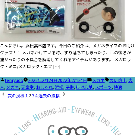
こんにちは。浜松高林店です。今日のご紹介は、メガネライフのお助け
グッズ！！ メガネかけている時、ずり落ちてしまったり、耳の後ろが
痛かったりの不具合を解消してくれるアイテムがあります。 メガロッ
ク・ミニ/メガロック・エフ […]
投
カ
タ
tenryudo
2022年2月24日
2022年2月24日
メガネ
ズレ防止
,
大
稿
テ
グ:
人
,
メガネ
,
天竜堂
,
おしゃれ
,
浜松
,
子供
,
掛け心地
,
スポーツ
,
快適
投
者:
ゴ
次の投稿
1
2
3
4
過去の投稿
稿
リ
ナ
ー:
ビ
ゲ
ー