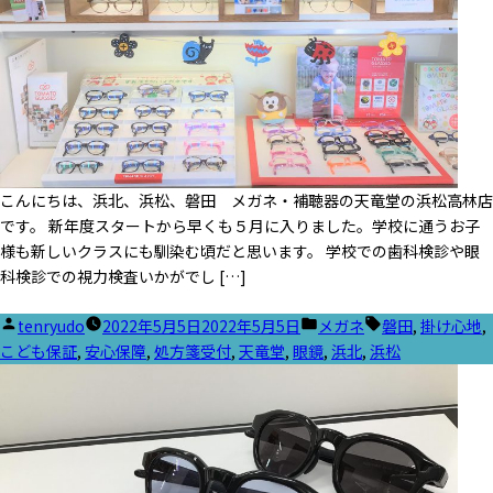
こんにちは、浜北、浜松、磐田 メガネ・補聴器の天竜堂の浜松高林店
です。 新年度スタートから早くも５月に入りました。学校に通うお子
様も新しいクラスにも馴染む頃だと思います。 学校での歯科検診や眼
科検診での視力検査いかがでし […]
投
カ
タ
tenryudo
2022年5月5日
2022年5月5日
メガネ
磐田
,
掛け心地
,
稿
テ
グ:
こども保証
,
安心保障
,
処方箋受付
,
天竜堂
,
眼鏡
,
浜北
,
浜松
者:
ゴ
リ
ー: