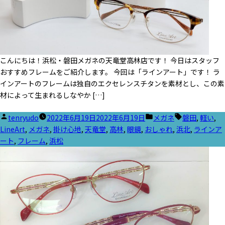
こんにちは！浜松・磐田メガネの天竜堂高林店です！ 今日はスタッフ
おすすめフレームをご紹介します。 今回は「ラインアート」です！ ラ
インアートのフレームは独自のエクセレンスチタンを素材とし、この素
材によって生まれるしなやか […]
投
カ
タ
tenryudo
2022年6月19日
2022年6月19日
メガネ
磐田
,
軽い
,
稿
テ
グ:
LineArt
,
メガネ
,
掛け心地
,
天竜堂
,
高林
,
眼鏡
,
おしゃれ
,
浜北
,
ラインア
者:
ゴ
ート
,
フレーム
,
浜松
リ
ー: