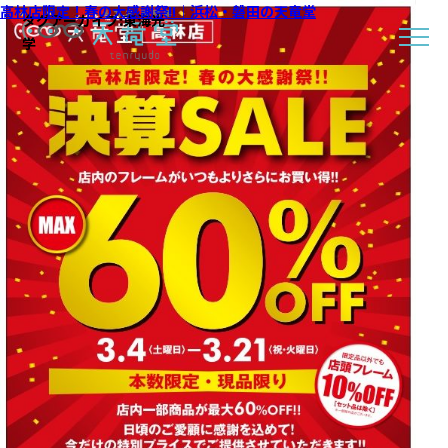
高林店限定！春の大感謝祭!!｜浜松・磐田の天竜堂
タグアーカイブ:
東海光
学