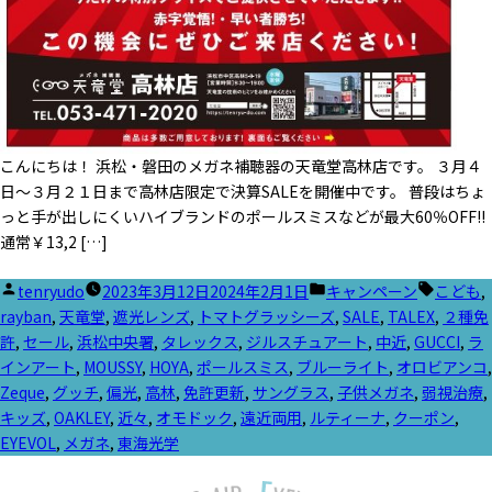
こんにちは！ 浜松・磐田のメガネ補聴器の天竜堂高林店です。 ３月４
日～３月２１日まで高林店限定で決算SALEを開催中です。 普段はちょ
っと手が出しにくいハイブランドのポールスミスなどが最大60％OFF!!
通常￥13,2 […]
投
カ
タ
tenryudo
2023年3月12日
2024年2月1日
キャンペーン
こども
,
稿
テ
グ:
rayban
,
天竜堂
,
遮光レンズ
,
トマトグラッシーズ
,
SALE
,
TALEX
,
２種免
者:
ゴ
許
,
セール
,
浜松中央署
,
タレックス
,
ジルスチュアート
,
中近
,
GUCCI
,
ラ
リ
インアート
,
MOUSSY
,
HOYA
,
ポールスミス
,
ブルーライト
,
オロビアンコ
,
ー:
Zeque
,
グッチ
,
偏光
,
高林
,
免許更新
,
サングラス
,
子供メガネ
,
弱視治療
,
キッズ
,
OAKLEY
,
近々
,
オモドック
,
遠近両用
,
ルティーナ
,
クーポン
,
EYEVOL
,
メガネ
,
東海光学