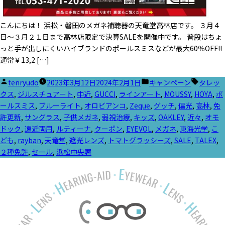
こんにちは！ 浜松・磐田のメガネ補聴器の天竜堂高林店です。 ３月４
日～３月２１日まで高林店限定で決算SALEを開催中です。 普段はちょ
っと手が出しにくいハイブランドのポールスミスなどが最大60％OFF!!
通常￥13,2 […]
投
カ
タ
tenryudo
2023年3月12日
2024年2月1日
キャンペーン
タレッ
稿
テ
グ:
クス
,
ジルスチュアート
,
中近
,
GUCCI
,
ラインアート
,
MOUSSY
,
HOYA
,
ポ
者:
ゴ
ールスミス
,
ブルーライト
,
オロビアンコ
,
Zeque
,
グッチ
,
偏光
,
高林
,
免
リ
許更新
,
サングラス
,
子供メガネ
,
弱視治療
,
キッズ
,
OAKLEY
,
近々
,
オモ
ー:
ドック
,
遠近両用
,
ルティーナ
,
クーポン
,
EYEVOL
,
メガネ
,
東海光学
,
こ
ども
,
rayban
,
天竜堂
,
遮光レンズ
,
トマトグラッシーズ
,
SALE
,
TALEX
,
２種免許
,
セール
,
浜松中央署