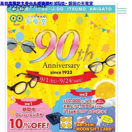
９０周年記念セールが始まりました
高林店限定！春の大感謝祭!!｜浜松・磐田の天竜堂
タグアーカイブ:
SALE