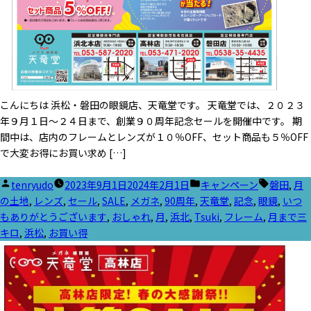
こんにちは 浜松・磐田の眼鏡店、天竜堂です。 天竜堂では、２０２３
年９月１日～２４日まで、創業９０周年記念セールを開催中です。 期
間中は、店内のフレームとレンズが１０％OFF、セット商品も５％OFF
で大変お得にお買い求め […]
投
カ
タ
tenryudo
2023年9月1日
2024年2月1日
キャンペーン
磐田
,
月
稿
テ
グ:
の土地
,
レンズ
,
セール
,
SALE
,
メガネ
,
90周年
,
天竜堂
,
記念
,
眼鏡
,
いつ
者:
ゴ
もありがとうございます
,
おしゃれ
,
月
,
浜北
,
Tsuki
,
フレーム
,
月まで三
リ
キロ
,
浜松
,
お買い得
ー: