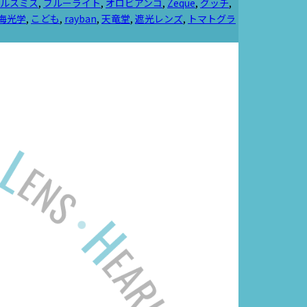
ルスミス
,
ブルーライト
,
オロビアンコ
,
Zeque
,
グッチ
,
海光学
,
こども
,
rayban
,
天竜堂
,
遮光レンズ
,
トマトグラ