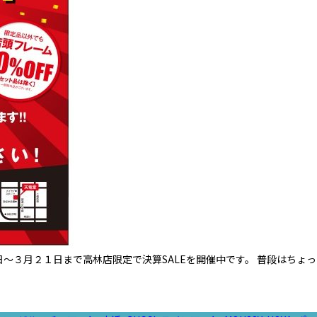
日～３月２１日まで高林店限定で決算SALEを開催中です。 普段はち