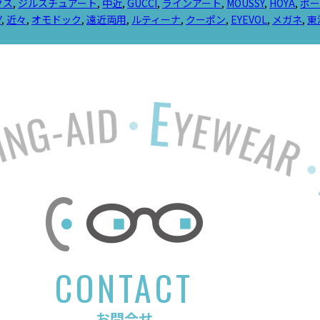
クス
,
ジルスチュアート
,
中近
,
GUCCI
,
ラインアート
,
MOUSSY
,
HOYA
,
ポー
Y
,
近々
,
オモドック
,
遠近両用
,
ルティーナ
,
クーポン
,
EYEVOL
,
メガネ
,
東
CONTACT
お問合せ