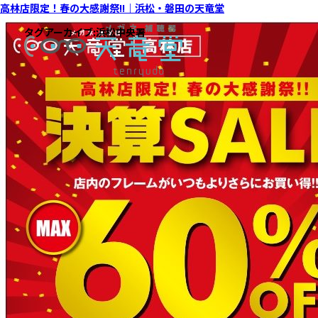
高林店限定！春の大感謝祭!!｜浜松・磐田の天竜堂
タグアーカイブ:
浜松中央署