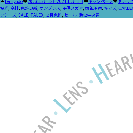
投
カ
タ
tenryudo
2023年3月12日
2024年2月1日
キャンペーン
タレッ
稿
テ
グ:
偏光
,
高林
,
免許更新
,
サングラス
,
子供メガネ
,
弱視治療
,
キッズ
,
OAKLE
者:
ゴ
ッシーズ
,
SALE
,
TALEX
,
２種免許
,
セール
,
浜松中央署
リ
ー: