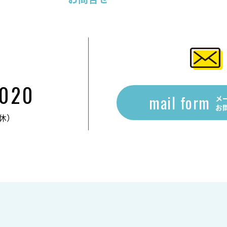
2020
mail form
メ
お
無休）