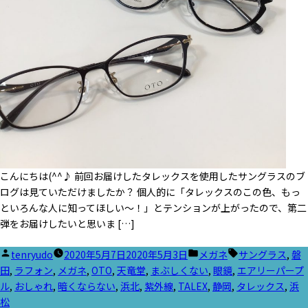
こんにちは(^^♪ 前回お届けしたタレックスを使用したサングラスのブ
ログは見ていただけましたか？ 個人的に「タレックスのこの色、もっ
といろんな人に知ってほしい～！」とテンションが上がったので、第二
弾をお届けしたいと思いま […]
投
カ
タ
tenryudo
2020年5月7日
2020年5月3日
メガネ
サングラス
,
磐
稿
テ
グ:
田
,
ラフォン
,
メガネ
,
OTO
,
天竜堂
,
まぶしくない
,
眼鏡
,
エアリーパープ
者:
ゴ
ル
,
おしゃれ
,
暗くならない
,
浜北
,
紫外線
,
TALEX
,
静岡
,
タレックス
,
浜
リ
松