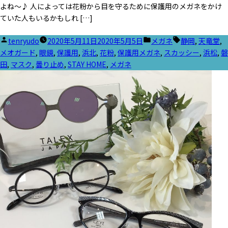
よね～♪ 人によっては花粉から目を守るために保護用のメガネをかけ
ていた人もいるかもしれ […]
投
カ
タ
tenryudo
2020年5月11日
2020年5月5日
メガネ
静岡
,
天竜堂
,
稿
テ
グ:
メオガード
,
眼鏡
,
保護用
,
浜北
,
花粉
,
保護用メガネ
,
スカッシー
,
浜松
,
磐
者:
ゴ
田
,
マスク
,
曇り止め
,
STAY HOME
,
メガネ
リ
ー: