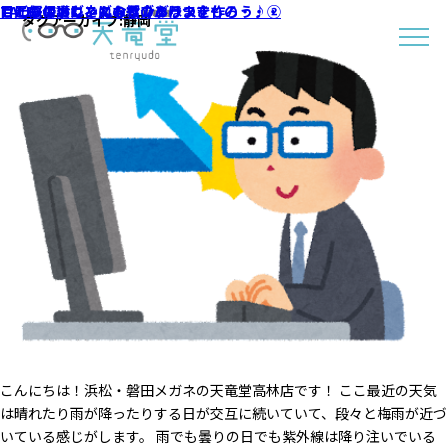
目に優しいレンズの紹介
目元の保護にこんなものあります
TALEXでおしゃれなサングラスを作ろう♪②
こどものメガネにトラブルはつきもの・・・
タグアーカイブ:
静岡
こんにちは！浜松・磐田メガネの天竜堂高林店です！ ここ最近の天気
は晴れたり雨が降ったりする日が交互に続いていて、段々と梅雨が近づ
いている感じがします。 雨でも曇りの日でも紫外線は降り注いでいる