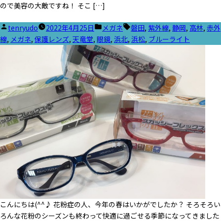
ので美容の大敵ですね！ そこ […]
投
カ
タ
tenryudo
2022年4月25日
メガネ
磐田
,
紫外線
,
静岡
,
高林
,
赤外
稿
テ
グ:
線
,
メガネ
,
保護レンズ
,
天竜堂
,
眼鏡
,
浜北
,
浜松
,
ブルーライト
者:
ゴ
リ
ー:
こんにちは(^^♪ 花粉症の人、今年の春はいかがでしたか？ そろそろい
ろんな花粉のシーズンも終わって快適に過ごせる季節になってきました