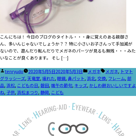
こんにちは！ 今日のブログのタイトル・・・身に覚えのある親御さ
ん、多いんじゃないでしょうか？？ 特に小さいお子さんって手加減が
ないので、遊んだり転んだりでメガネのパーツが見るも無残・・・みた
いなことが良くあります。 そし […]
投
カ
タ
tenryudo
2020年5月5日
2020年5月3日
メガネ
メガネ
,
トマト
稿
テ
グ:
グラッシーズ
,
天竜堂
,
壊れた
,
眼鏡
,
鼻パット
,
浜北
,
交換
,
フレーム
,
部
者:
ゴ
品
,
浜松
,
こどもの日
,
磐田
,
端午の節句
,
キッズ
,
かしわ餅おいしいですよ
リ
ね
,
子供
,
浜松まつり
,
静岡
,
こども
ー: