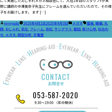
にて実施したおしゃれメガネ相談会にて、入社1年目のスタッフFが実
際に講師の中澤美奈子先生にフレームを選んでいただいたので、その様
子をお届けします。 まず […]
投
カ
タ
tenryudo
2025年4月1日
2025年4月3日
メガネ
面長
,
眼鏡
,
丸
稿
テ
グ:
顔
,
おしゃれ
,
浜北
,
フレーム
,
浜松
,
サングラス
,
磐田
,
掛け心地
,
似合わ
者:
ゴ
せ
,
メガネ
,
顔型分析
,
天竜堂
リ
ー:
CONTACT
お問合せ
053-587-2020
9:30～19:00 （年中無休）