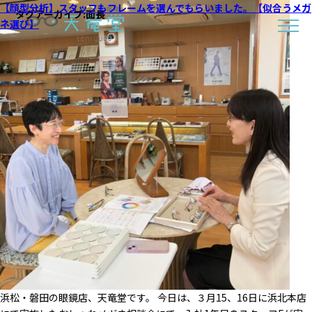
【顔型分析】スタッフもフレームを選んでもらいました。【似合うメガ
タグアーカイブ:
面長
ネ選び】
浜松・磐田の眼鏡店、天竜堂です。 今日は、３月15、16日に浜北本店