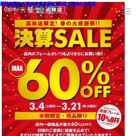
高林店限定！春の大感謝祭!!｜浜松・磐田の天竜堂
浜北本店にｏｍｏｄｏｋが入荷しました！
タグアーカイブ:
オモド
ック