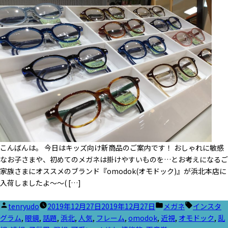
こんばんは。 今日はキッズ向け新商品のご案内です！ おしゃれに敏感
なお子さまや、初めてのメガネは掛けやすいものを…とお考えになるご
家族さまにオススメのブランド『omodok(オモドック)』が浜北本店に
入荷しましたよ～～( […]
投
カ
タ
tenryudo
2019年12月27日
2019年12月27日
メガネ
インスタ
稿
テ
グ:
グラム
,
眼鏡
,
話題
,
浜北
,
人気
,
フレーム
,
omodok
,
近視
,
オモドック
,
乱