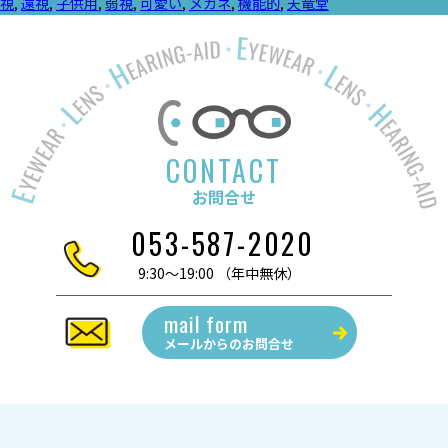
者:
ゴ
視
,
遠視
,
子供用
,
弱視
,
可愛い
,
メガネ
,
機能的
,
天竜堂
リ
ー:
CONTACT
お問合せ
053-587-2020
9:30～19:00 （年中無休）
mail form
メールからの
お問合せ