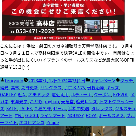
こんにちは！ 浜松・磐田のメガネ補聴器の天竜堂高林店です。 ３月４
日～３月２１日まで高林店限定で決算SALEを開催中です。 普段はちょ
っと手が出しにくいハイブランドのポールスミスなどが最大60％OFF!!
通常￥13,2 […]
投
カ
タ
tenryudo
2023年3月12日
2024年2月1日
キャンペーン
グッチ
,
稿
テ
グ:
偏光
,
高林
,
免許更新
,
サングラス
,
子供メガネ
,
弱視治療
,
キッズ
,
者:
ゴ
OAKLEY
,
近々
,
オモドック
,
遠近両用
,
ルティーナ
,
クーポン
,
EYEVOL
,
メ
リ
ガネ
,
東海光学
,
こども
,
rayban
,
天竜堂
,
遮光レンズ
,
トマトグラッシー
ー:
ズ
,
SALE
,
TALEX
,
２種免許
,
セール
,
浜松中央署
,
タレックス
,
ジルスチュ
アート
,
中近
,
GUCCI
,
ラインアート
,
MOUSSY
,
HOYA
,
ポールスミス
,
ブル
ーライト
,
オロビアンコ
,
Zeque