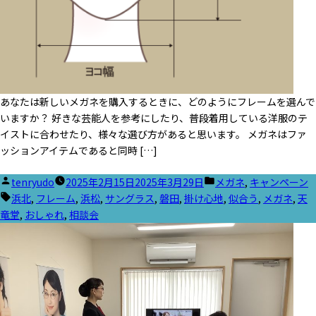
あなたは新しいメガネを購入するときに、どのようにフレームを選んで
いますか？ 好きな芸能人を参考にしたり、普段着用している洋服のテ
イストに合わせたり、様々な選び方があると思います。 メガネはファ
ッションアイテムであると同時 […]
投
カ
tenryudo
2025年2月15日
2025年3月29日
メガネ
,
キャンペーン
稿
タ
テ
浜北
,
フレーム
,
浜松
,
サングラス
,
磐田
,
掛け心地
,
似合う
,
メガネ
,
天
者:
グ:
ゴ
竜堂
,
おしゃれ
,
相談会
リ
ー: