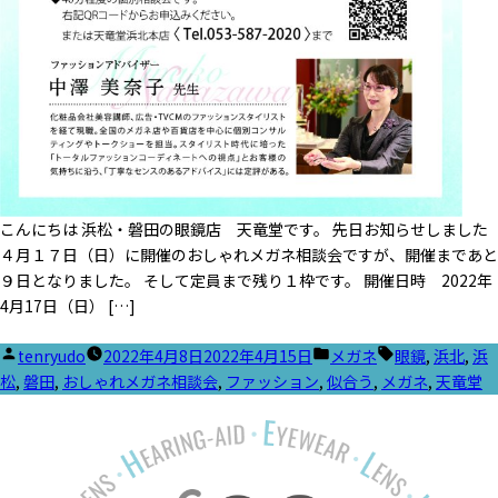
こんにちは 浜松・磐田の眼鏡店 天竜堂です。 先日お知らせしました
４月１７日（日）に開催のおしゃれメガネ相談会ですが、開催まであと
９日となりました。 そして定員まで残り１枠です。 開催日時 2022年
4月17日（日） […]
投
カ
タ
tenryudo
2022年4月8日
2022年4月15日
メガネ
眼鏡
,
浜北
,
浜
稿
テ
グ:
松
,
磐田
,
おしゃれメガネ相談会
,
ファッション
,
似合う
,
メガネ
,
天竜堂
者:
ゴ
リ
ー: