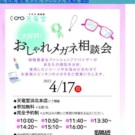
近
,
近視
,
遠視
,
メガネ
,
サングラス
,
天竜堂
,
磐田
リ
ー: