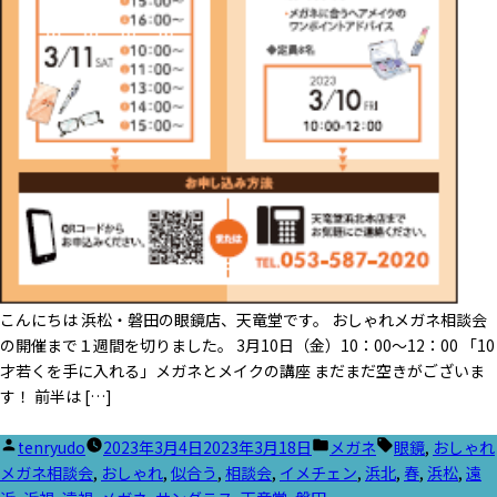
こんにちは 浜松・磐田の眼鏡店、天竜堂です。 おしゃれメガネ相談会
の開催まで１週間を切りました。 3月10日（金）10：00～12：00 「10
才若くを手に入れる」メガネとメイクの講座 まだまだ空きがございま
す！ 前半は […]
投
カ
タ
tenryudo
2023年3月4日
2023年3月18日
メガネ
眼鏡
,
おしゃれ
稿
テ
グ:
メガネ相談会
,
おしゃれ
,
似合う
,
相談会
,
イメチェン
,
浜北
,
春
,
浜松
,
遠
者:
ゴ