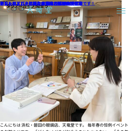
おしゃれメガネ相談会開催のお知らせ
あなたはどれ！？顔型別 似合うメガネ決定版
初日、終了しました。｜浜松・磐田の天竜堂
おしゃれメガネ相談会 まだまだご予約受付中です！
おしゃれメガネ相談会まであと9日です
タグアーカイブ:
似合う
こんにちは 浜松・磐田の眼鏡店、天竜堂です。 毎年春の恒例イベント