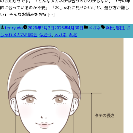
のお知らせです。 「どんなメガネが似合うのかわからない」 「今の年
齢に合っているのか不安」 「おしゃれに見せたいけど、選び方が難し
い」 そんなお悩みをお持 […]
投
カ
タ
tenryudo
2026年3月2日
2026年4月30日
メガネ
浜松
,
磐田
,
お
稿
テ
グ:
しゃれメガネ相談会
,
似合う
,
メガネ
,
浜北
者:
ゴ
リ
ー: