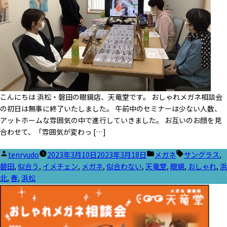
こんにちは 浜松・磐田の眼鏡店、天竜堂です。 おしゃれメガネ相談会
の初日は無事に終了いたしました。 午前中のセミナーは少ない人数、
アットホームな雰囲気の中で進行していきました。 お互いのお顔を見
合わせて、「雰囲気が変わっ […]
投
カ
タ
tenryudo
2023年3月10日
2023年3月18日
メガネ
サングラス
,
稿
テ
グ:
磐田
,
似合う
,
イメチェン
,
メガネ
,
似合わない
,
天竜堂
,
眼鏡
,
おしゃれ
,
浜
者:
ゴ
北
,
春
,
浜松
リ
ー: