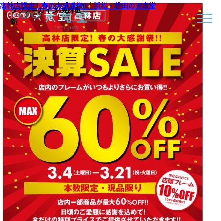
高林店限定！春の大感謝祭!!｜浜松・磐田の天竜堂
タグアーカイブ:
免許更
新