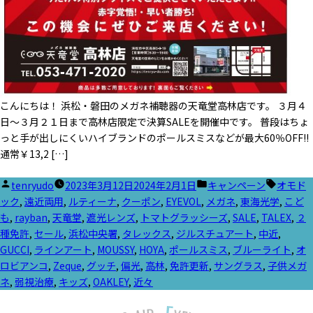
こんにちは！ 浜松・磐田のメガネ補聴器の天竜堂高林店です。 ３月４
日～３月２１日まで高林店限定で決算SALEを開催中です。 普段はちょ
っと手が出しにくいハイブランドのポールスミスなどが最大60％OFF!!
通常￥13,2 […]
投
カ
タ
tenryudo
2023年3月12日
2024年2月1日
キャンペーン
オモド
稿
テ
グ:
ック
,
遠近両用
,
ルティーナ
,
クーポン
,
EYEVOL
,
メガネ
,
東海光学
,
こど
者:
ゴ
も
,
rayban
,
天竜堂
,
遮光レンズ
,
トマトグラッシーズ
,
SALE
,
TALEX
,
２
リ
種免許
,
セール
,
浜松中央署
,
タレックス
,
ジルスチュアート
,
中近
,
ー:
GUCCI
,
ラインアート
,
MOUSSY
,
HOYA
,
ポールスミス
,
ブルーライト
,
オ
ロビアンコ
,
Zeque
,
グッチ
,
偏光
,
高林
,
免許更新
,
サングラス
,
子供メガ
ネ
,
弱視治療
,
キッズ
,
OAKLEY
,
近々