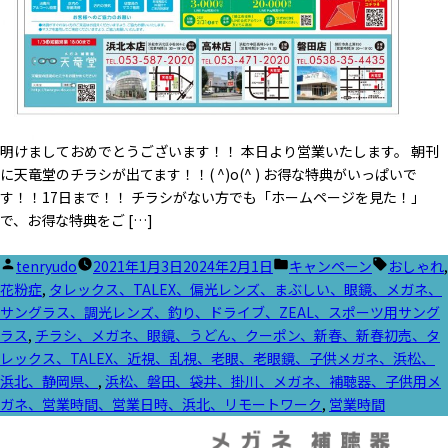
明けましておめでとうございます！！ 本日より営業いたします。 朝刊
に天竜堂のチラシが出てます！！( ^)o(^ ) お得な特典がいっぱいで
す！！17日まで！！ チラシがない方でも「ホームページを見た！」
で、お得な特典をご […]
投
カ
タ
tenryudo
2021年1月3日
2024年2月1日
キャンペーン
おしゃれ
,
稿
テ
グ:
花粉症
,
タレックス、TALEX、偏光レンズ、まぶしい、眼鏡、メガネ、
者:
ゴ
サングラス、調光レンズ、釣り、ドライブ、ZEAL、スポーツ用サング
リ
ラス
,
チラシ、メガネ、眼鏡、うどん、クーポン、新春、新春初売、タ
ー:
レックス、TALEX、近視、乱視、老眼、老眼鏡、子供メガネ、浜松、
浜北、静岡県、
,
浜松、磐田、袋井、掛川、メガネ、補聴器、子供用メ
ガネ、営業時間、営業日時、浜北、リモートワーク
,
営業時間