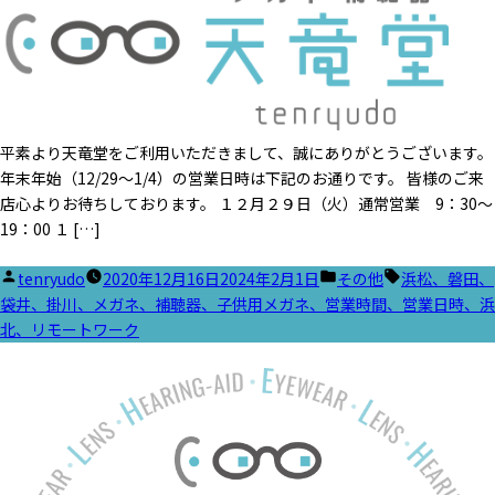
平素より天竜堂をご利用いただきまして、誠にありがとうございます。
年末年始（12/29～1/4）の営業日時は下記のお通りです。 皆様のご来
店心よりお待ちしております。 １２月２９日（火）通常営業 9：30～
19：00 １ […]
投
カ
タ
tenryudo
2020年12月16日
2024年2月1日
その他
浜松、磐田、
稿
テ
グ:
袋井、掛川、メガネ、補聴器、子供用メガネ、営業時間、営業日時、浜
者:
ゴ
北、リモートワーク
リ
ー: