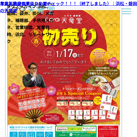
本日天竜堂のチラシを要チェック！！！（終了しました）｜浜松・磐田
年末年始の営業について
タグアーカイブ:
浜松、
の天竜堂
磐田、袋井、掛川、メガ
ネ、補聴器、子供用メガ
ネ、営業時間、営業日
時、浜北、リモートワー
ク