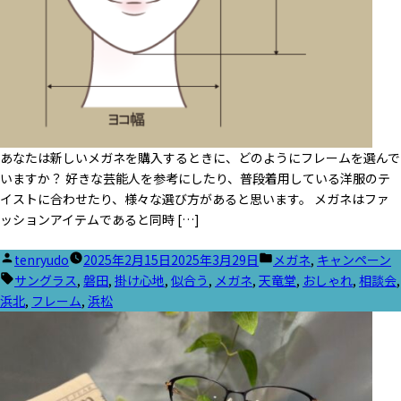
あなたは新しいメガネを購入するときに、どのようにフレームを選んで
いますか？ 好きな芸能人を参考にしたり、普段着用している洋服のテ
イストに合わせたり、様々な選び方があると思います。 メガネはファ
ッションアイテムであると同時 […]
投
カ
tenryudo
2025年2月15日
2025年3月29日
メガネ
,
キャンペーン
稿
タ
テ
サングラス
,
磐田
,
掛け心地
,
似合う
,
メガネ
,
天竜堂
,
おしゃれ
,
相談会
,
者:
グ:
ゴ
浜北
,
フレーム
,
浜松
リ
ー: