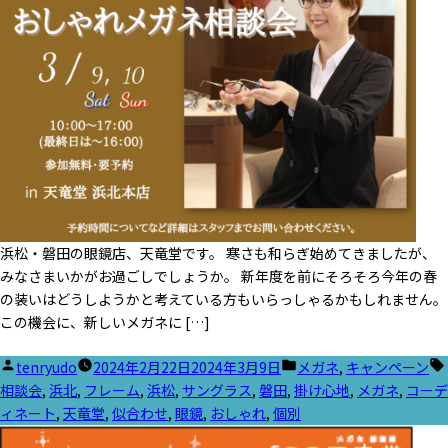
浜松・磐田の眼鏡店、天竜堂です。 寒さも和らぎ始めてきましたが、
みなさまいかがお過ごしでしょうか。 新年度を前にそろそろ今年の春
の装いはどうしようかと考えている方もいらっしゃるかもしれません。
この機会に、新しいメガネに […]
投
カ
tenryudo
2024年2月22日
2024年3月9日
メガネ
,
キャンペーン
稿
テ
相談会
,
浜北
,
フレーム
,
浜松
,
サングラス
,
磐田
,
掛け心地
,
メガネ
,
コーデ
者:
ゴ
ィネート
,
天竜堂
,
似合わせ
,
眼鏡
,
おしゃれ
,
個別
リ