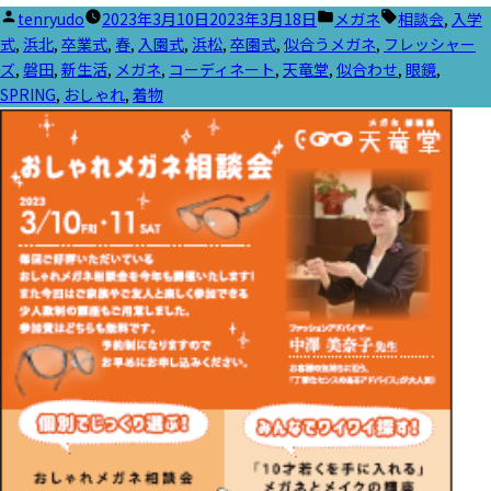
投
カ
タ
tenryudo
2023年3月10日
2023年3月18日
メガネ
相談会
,
入学
稿
テ
グ:
式
,
浜北
,
卒業式
,
春
,
入園式
,
浜松
,
卒園式
,
似合うメガネ
,
フレッシャー
者:
ゴ
ズ
,
磐田
,
新生活
,
メガネ
,
コーディネート
,
天竜堂
,
似合わせ
,
眼鏡
,
リ
SPRING
,
おしゃれ
,
着物
ー: