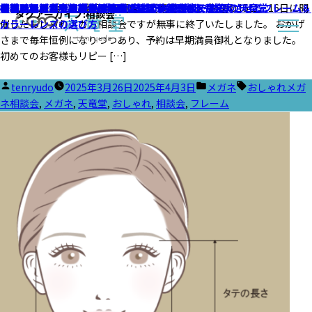
おしゃれメガネ相談会 無事に終了いたしました
こんにちは 浜松・磐田の眼鏡店、天竜堂です。 先週の15日、16日に開
あなたはどれ！？顔型別 似合うメガネ決定版
シーン別メガネ選び！ビジネスもプライベートも充実させるフレーム＆
おしゃれメガネ相談会
本日、おしゃれメガネ相談会｜浜松・磐田の天竜堂
おしゃれメガネ相談会 まだまだご予約受付中です！
子供のメガネ～トマトグラッシーズ3～｜浜松・磐田の天竜堂
補聴器相談会実施中 in 磐田・高林
☆補聴器相談会ありがとうございました☆
補聴器相談会予約受付開始！
タグアーカイブ:
相談会
催したおしゃれメガネ相談会ですが無事に終了いたしました。 おかげ
カラーレンズの選び方
さまで毎年恒例になりつつあり、予約は早期満員御礼となりました。
初めてのお客様もリピー […]
投
カ
タ
tenryudo
2025年3月26日
2025年4月3日
メガネ
おしゃれメガ
稿
テ
グ:
ネ相談会
,
メガネ
,
天竜堂
,
おしゃれ
,
相談会
,
フレーム
者:
ゴ
リ
ー: