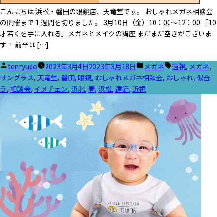
こんにちは 浜松・磐田の眼鏡店、天竜堂です。 おしゃれメガネ相談会
の開催まで１週間を切りました。 3月10日（金）10：00～12：00 「10
才若くを手に入れる」メガネとメイクの講座 まだまだ空きがございま
す！ 前半は […]
投
カ
タ
tenryudo
2023年3月4日
2023年3月18日
メガネ
遠視
,
メガネ
,
稿
テ
グ:
サングラス
,
天竜堂
,
磐田
,
眼鏡
,
おしゃれメガネ相談会
,
おしゃれ
,
似合
者:
ゴ
う
,
相談会
,
イメチェン
,
浜北
,
春
,
浜松
,
遠近
,
近視
リ
ー: