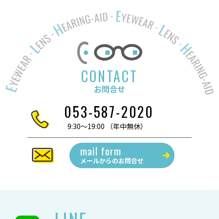
稿
リ
ナ
ー:
ビ
ゲ
ー
シ
ョ
CONTACT
ン
お問合せ
053-587-2020
9:30～19:00 （年中無休）
mail form
メールからの
お問合せ