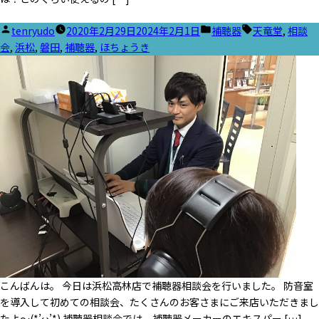
投
カ
タ
tenryudo
2020年2月29日
2024年2月1日
補聴器
天竜堂
,
相談
稿
テ
グ:
会
,
浜松
,
磐田
,
補聴器
,
ほちょうき
者:
ゴ
リ
ー:
こんばんは。 今日は浜松高林店で補聴器相談会を行いました。 防音室
を導入して初めての相談会、たくさんのお客さまにご来店いただきまし
たよ～(*’ω’*) 補聴器相談会では、補聴器メーカーのエキスパー […]