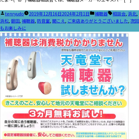
投
カ
タ
tenryudo
2019年12月16日
2024年2月1日
補聴器
相談会
,
浜北
,
稿
テ
グ:
浜松
,
磐田
,
補聴器
,
防音室
,
聞こえ
,
ご来店ありがとうございました
,
次回
者:
ゴ
もお楽しみに
リ
ー: