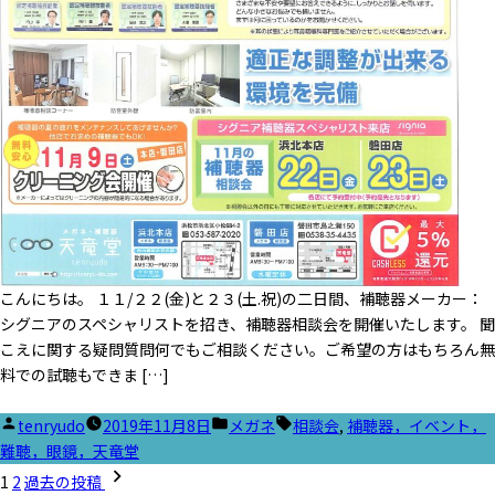
こんにちは。 １１/２２(金)と２３(土.祝)の二日間、補聴器メーカー：
シグニアのスペシャリストを招き、補聴器相談会を開催いたします。 聞
こえに関する疑問質問何でもご相談ください。ご希望の方はもちろん無
料での試聴もできま […]
投
カ
タ
tenryudo
2019年11月8日
メガネ
相談会
,
補聴器，イベント，
稿
テ
グ:
難聴，眼鏡，天竜堂
投
者:
ゴ
1
2
過去の投稿