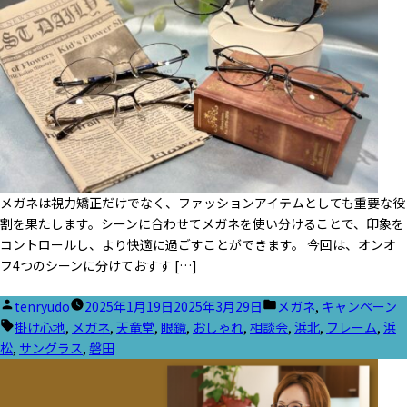
メガネは視力矯正だけでなく、ファッションアイテムとしても重要な役
割を果たします。シーンに合わせてメガネを使い分けることで、印象を
コントロールし、より快適に過ごすことができます。 今回は、オンオ
フ4つのシーンに分けておすす […]
投
カ
tenryudo
2025年1月19日
2025年3月29日
メガネ
,
キャンペーン
稿
タ
テ
掛け心地
,
メガネ
,
天竜堂
,
眼鏡
,
おしゃれ
,
相談会
,
浜北
,
フレーム
,
浜
者:
グ:
ゴ
松
,
サングラス
,
磐田
リ
ー: