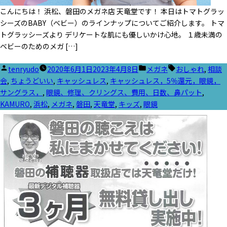
こんにちは！ 浜松、磐田のメガネ店 天竜堂です！ 本日はトマトグラッ
シーズのBABY（ベビー）のラインナップについてご紹介します。 トマ
トグラッシーズより デリケートな肌にも優しいかけ心地。 １歳未満の
ベビーのためのメガ […]
投
カ
タ
tenryudo
2020年6月1日
2023年4月8日
メガネ
おしゃれ
,
相談
稿
テ
グ:
会
,
ちょうどいい
,
キャッシュレス
,
キャッシュレス，5％還元，眼鏡，
者:
ゴ
サングラス，
,
眼鏡、修理、クリングス、費用、日数、鼻パット
,
リ
KAMURO
,
浜松
,
メガネ
,
磐田
,
天竜堂
,
キッズ
,
眼鏡
ー: