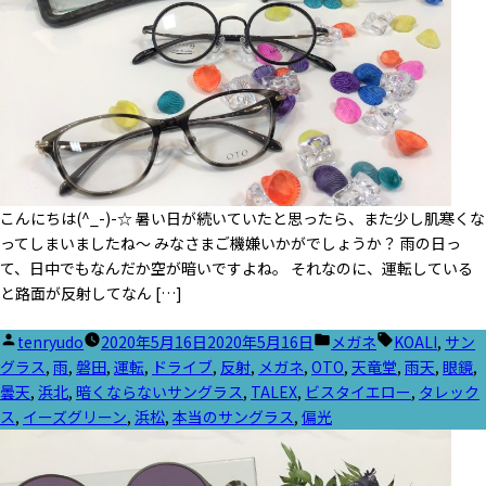
こんにちは(^_-)-☆ 暑い日が続いていたと思ったら、また少し肌寒くな
ってしまいましたね～ みなさまご機嫌いかがでしょうか？ 雨の日っ
て、日中でもなんだか空が暗いですよね。 それなのに、運転している
と路面が反射してなん […]
投
カ
タ
tenryudo
2020年5月16日
2020年5月16日
メガネ
KOALI
,
サン
稿
テ
グ:
グラス
,
雨
,
磐田
,
運転
,
ドライブ
,
反射
,
メガネ
,
OTO
,
天竜堂
,
雨天
,
眼鏡
,
者:
ゴ
曇天
,
浜北
,
暗くならないサングラス
,
TALEX
,
ビスタイエロー
,
タレック
リ
ス
,
イーズグリーン
,
浜松
,
本当のサングラス
,
偏光
ー: