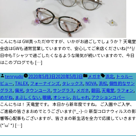
こんにちは GW真っただ中ですが、いかがお過ごしでしょうか？ 天竜堂
全店はGWも通常営業していますので、安心してご来店くださいね(^^)/
日中もTシャツで過ごしたくなるような陽気が続いていますので、今日
はこのブログでも […]
投
カ
タ
tenryudo
2020年5月3日
2020年5月3日
メガネ
浜北
,
トゥルー
稿
テ
グ:
ビュー
,
TALEX
,
フォーナインズ
,
タレックス
,
NOVA
,
浜松
,
個性的なサン
者:
ゴ
グラス
,
偏光
,
タウンユース
,
サングラス
,
メガネ
,
磐田
,
天竜堂
,
ラフォン
,
リ
めがね
,
まぶしくない
,
眼鏡
,
オシャレ
,
おしゃれ
,
アクションコパー
ー:
こんにちは！ 天竜堂です。 本日から新年度ですね。 ご入園やご入学、
ご進級の皆さまおめでとうございます(^_-)-☆ 新型コロナウィルスの影
響等心配事もございますが、皆さまの新生活を全力で応援していきます
(*‘ω‘ *) […]