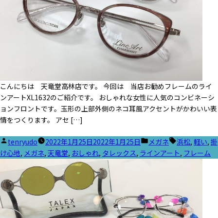
こんにちは 天竜堂高林店です。 今回は 当店お勧めフレームのライ
ンアートXL1632のご紹介です。 おしゃれな女性に人気のコンビネーシ
ョンフロントです。玉形の上部外側のネコ耳風アクセントがかわいい表
情をつくります。 アセ […]
投
カ
タ
tenryudo
2022年1月25日
2022年1月25日
メガネ
浜松
,
軽い
,
掛
稿
テ
グ:
け心地
,
メガネ
,
天竜堂
,
おしゃれ
,
タレックス
,
ラインアート
,
フレーム
者:
ゴ
リ
ー: