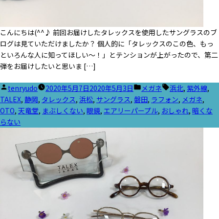
こんにちは(^^♪ 前回お届けしたタレックスを使用したサングラスのブ
ログは見ていただけましたか？ 個人的に「タレックスのこの色、もっ
といろんな人に知ってほしい～！」とテンションが上がったので、第二
弾をお届けしたいと思いま […]
投
カ
タ
tenryudo
2020年5月7日
2020年5月3日
メガネ
浜北
,
紫外線
,
稿
テ
グ:
TALEX
,
静岡
,
タレックス
,
浜松
,
サングラス
,
磐田
,
ラフォン
,
メガネ
,
者:
ゴ
OTO
,
天竜堂
,
まぶしくない
,
眼鏡
,
エアリーパープル
,
おしゃれ
,
暗くな
リ
らない
ー: