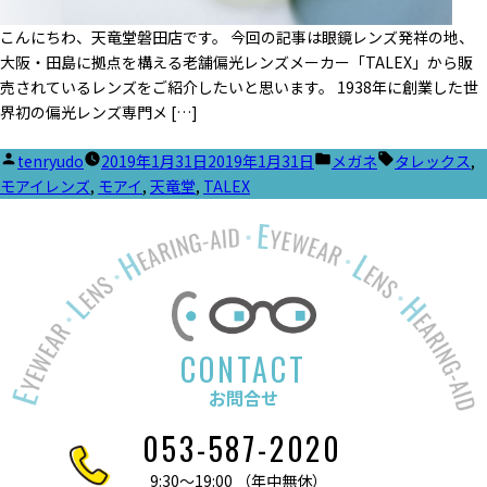
こんにちわ、天竜堂磐田店です。 今回の記事は眼鏡レンズ発祥の地、
大阪・田島に拠点を構える老舗偏光レンズメーカー「TALEX」から販
売されているレンズをご紹介したいと思います。 1938年に創業した世
界初の偏光レンズ専門メ […]
投
カ
タ
tenryudo
2019年1月31日
2019年1月31日
メガネ
タレックス
,
稿
テ
グ:
モアイレンズ
,
モアイ
,
天竜堂
,
TALEX
者:
ゴ
リ
ー:
CONTACT
お問合せ
053-587-2020
9:30～19:00 （年中無休）