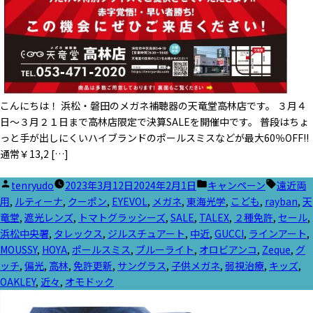
こんにちは！ 浜松・磐田のメガネ補聴器の天竜堂高林店です。 ３月４
日～３月２１日まで高林店限定で決算SALEを開催中です。 普段はちょ
っと手が出しにくいハイブランドのポールスミスなどが最大60％OFF!!
通常￥13,2 […]
投
カ
タ
tenryudo
2023年3月12日
2024年2月1日
キャンペーン
遠近両
稿
テ
グ:
用
,
ルティーナ
,
クーポン
,
EYEVOL
,
メガネ
,
東海光学
,
こども
,
rayban
,
天
者:
ゴ
竜堂
,
遮光レンズ
,
トマトグラッシーズ
,
SALE
,
TALEX
,
２種免許
,
セール
,
リ
浜松中央署
,
タレックス
,
ジルスチュアート
,
中近
,
GUCCI
,
ラインアート
,
ー:
MOUSSY
,
HOYA
,
ポールスミス
,
ブルーライト
,
オロビアンコ
,
Zeque
,
グ
ッチ
,
偏光
,
高林
,
免許更新
,
サングラス
,
子供メガネ
,
弱視治療
,
キッズ
,
OAKLEY
,
近々
,
オモドック