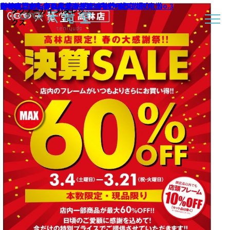
高林店限定！春の大感謝祭!!｜浜松・磐田の天竜堂
Eyevol ミディアムカラーもラインナップ！
ラインアートシャルマンお勧めモデルのご紹介 No.3
TALEXでおしゃれなサングラスを作ろう♪③
TALEXでおしゃれなサングラスを作ろう♪②
TALEXでおしゃれなサングラスを作ろう♪
新年度
もっとラクによく見える
タグアーカイブ:
タレッ
クス