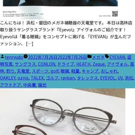
こんにちは！ 浜松・磐田のメガネ補聴器の天竜堂です。 本日は高林店
取り扱うサングラスブランド『Eyevol』アイヴォルのご紹介です！
Eyevolは「着る眼鏡』をコンセプトに掲げる 「EYEVAN』が生んだフ
ァッション、 […]
投
カ
タ
tenryudo
2022年7月26日
2022年7月26日
メガネ
EYEVAN
,
証
稿
テ
グ:
明写真
,
サングラス
,
CONLON
,
ドライブ
,
HEATH
,
Zeque
,
アイヴォル
,
高
者:
ゴ
林
,
釣り
,
天竜堂
,
スポーツ
,
golf
,
眼鏡
,
軽量
,
キャンプ
,
おしゃれ
,
リ
OAKLEY
,
oznis
,
TALEX
,
ゴルフ
,
rayban
,
タレックス
,
EYEVOL
,
UV
,
浜松
,
ー:
アウトドア
,
中央署
,
偏光