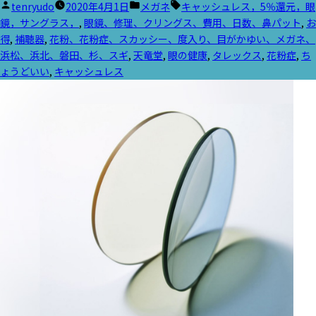
投
カ
タ
tenryudo
2020年4月1日
メガネ
キャッシュレス，5％還元，眼
稿
テ
グ:
鏡，サングラス，
,
眼鏡、修理、クリングス、費用、日数、鼻パット
,
お
者:
ゴ
得
,
補聴器
,
花粉、花粉症、スカッシー、度入り、目がかゆい、メガネ、
リ
浜松、浜北、磐田、杉、スギ
,
天竜堂
,
眼の健康
,
タレックス
,
花粉症
,
ち
ー:
ょうどいい
,
キャッシュレス