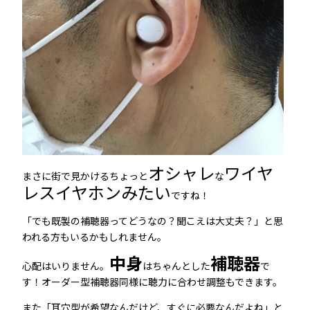
オシャレ
ワイヤ
まさに街で見かけるちょっと
な
レスイヤホンみたい
ですね！
「でも既製の補聴器ってどうなの？聞こえは大丈夫？」と思
われる方もいるかもしれません。
中身
補聴器
心配はいりません。
はちゃんとした
で
す！オーダー型補聴器同様に聴力に合わせ調整もできます。
また「耳穴型が希望なんだけど、すぐに必要なんだよね」と