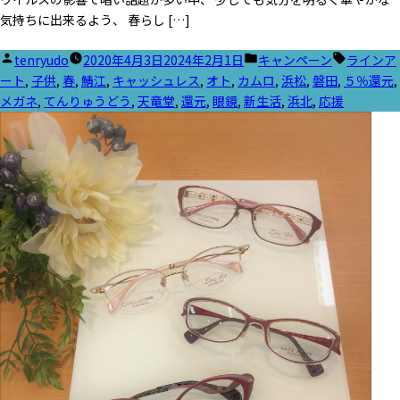
気持ちに出来るよう、 春らし […]
投
カ
タ
tenryudo
2020年4月3日
2024年2月1日
キャンペーン
ラインア
稿
テ
グ:
ート
,
子供
,
春
,
鯖江
,
キャッシュレス
,
オト
,
カムロ
,
浜松
,
磐田
,
５％還元
,
者:
ゴ
メガネ
,
てんりゅうどう
,
天竜堂
,
還元
,
眼鏡
,
新生活
,
浜北
,
応援
リ
ー: