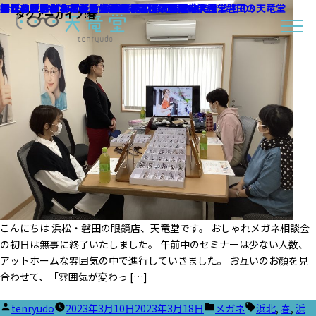
初日、終了しました。｜浜松・磐田の天竜堂
本日、おしゃれメガネ相談会｜浜松・磐田の天竜堂
おしゃれメガネ相談会 まだまだご予約受付中です！
今年もやります、おしゃれメガネ相談会！｜浜松・磐田の天竜堂
おしゃれメガネ相談会 無事に終了いたしました
カムロ（KAMURO）から新商品が入荷しました☆彡その3
鯖江めがねフェア＆新生活応援フェア開催中☆彡
春がきた～(*‘ω‘ *)
気分を新たに・・・
タグアーカイブ:
春
こんにちは 浜松・磐田の眼鏡店、天竜堂です。 おしゃれメガネ相談会
の初日は無事に終了いたしました。 午前中のセミナーは少ない人数、
アットホームな雰囲気の中で進行していきました。 お互いのお顔を見
合わせて、「雰囲気が変わっ […]
投
カ
タ
tenryudo
2023年3月10日
2023年3月18日
メガネ
浜北
,
春
,
浜