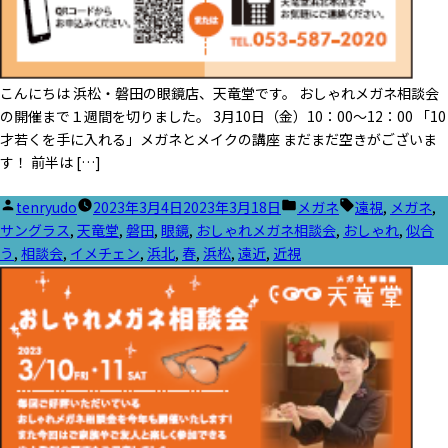
こんにちは 浜松・磐田の眼鏡店、天竜堂です。 おしゃれメガネ相談会
の開催まで１週間を切りました。 3月10日（金）10：00～12：00 「10
才若くを手に入れる」メガネとメイクの講座 まだまだ空きがございま
す！ 前半は […]
投
カ
タ
tenryudo
2023年3月4日
2023年3月18日
メガネ
遠視
,
メガネ
,
稿
テ
グ:
サングラス
,
天竜堂
,
磐田
,
眼鏡
,
おしゃれメガネ相談会
,
おしゃれ
,
似合
者:
ゴ
う
,
相談会
,
イメチェン
,
浜北
,
春
,
浜松
,
遠近
,
近視
リ
ー: