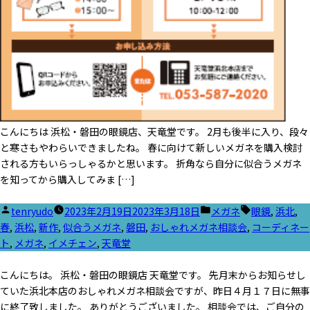
こんにちは 浜松・磐田の眼鏡店、天竜堂です。 2月も後半に入り、段々
と寒さもやわらいできましたね。 春に向けて新しいメガネを購入検討
される方もいらっしゃるかと思います。 折角なら自分に似合うメガネ
を知ってから購入してみま […]
投
カ
タ
tenryudo
2023年2月19日
2023年3月18日
メガネ
眼鏡
,
浜北
,
稿
テ
グ:
春
,
浜松
,
新作
,
似合うメガネ
,
磐田
,
おしゃれメガネ相談会
,
コーディネー
者:
ゴ
ト
,
メガネ
,
イメチェン
,
天竜堂
リ
ー:
こんにちは。 浜松・磐田の眼鏡店 天竜堂です。 先月末からお知らせし
ていた浜北本店のおしゃれメガネ相談会ですが、昨日４月１７日に無事
に終了致しました。 ありがとうございました。 相談会では、ご自分の