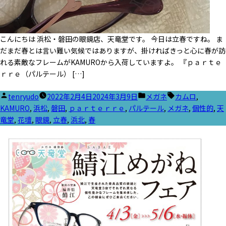
こんにちは 浜松・磐田の眼鏡店、天竜堂です。 今日は立春ですね。 ま
だまだ春とは言い難い気候ではありますが、掛ければきっと心に春が訪
れる素敵なフレームがKAMUROから入荷していますよ。 『ｐａｒｔｅ
ｒｒｅ（パルテール） […]
投
カ
タ
tenryudo
2022年2月4日
2024年3月9日
メガネ
カムロ
,
稿
テ
グ:
KAMURO
,
浜松
,
磐田
,
ｐａｒｔｅｒｒｅ
,
パルテール
,
メガネ
,
個性的
,
天
者:
ゴ
竜堂
,
花壇
,
眼鏡
,
立春
,
浜北
,
春
リ
ー: