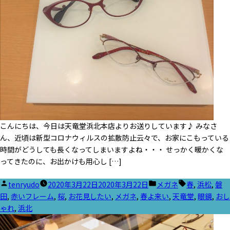
こんにちは、今日は天竜堂浜北本店よりお送りしています♪ みなさ
ん、近頃は新型コロナウィルスの拡散防止云々で、お家にこもっている
時間がどうしても長くなってしまいますよね・・・ せっかく暖かくな
ってきたのに、お出かけも用心し […]
投
カ
タ
tenryudo
2020年3月22日
2020年3月22日
メガネ
春
,
浜松
,
磐
稿
テ
グ:
田
,
赤いフレーム
,
桜
,
お花見したい
,
メガネ
,
春よ来い
,
天竜堂
,
眼鏡
,
おし
者:
ゴ
ゃれ
,
浜北
リ