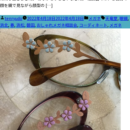
顔を鏡で見ながら顔型の […]
投
カ
タ
tenryudo
2022年4月18日
2022年4月18日
メガネ
天竜堂
,
眼鏡
,
稿
テ
グ:
浜北
,
春
,
浜松
,
磐田
,
おしゃれメガネ相談会
,
コーディネート
,
メガネ
者:
ゴ
リ
ー: