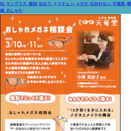
稿
テ
グ:
松
,
サングラス
,
磐田
,
似合う
,
イメチェン
,
メガネ
,
似合わない
,
天竜堂
,
眼
者:
ゴ
鏡
,
おしゃれ
リ
ー: