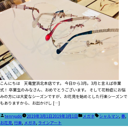
ー:
こんにちは 天竜堂浜北本店です。 今日から3月。3月と言えば卒業
式！ 卒業生のみなさん、おめでとうございます。 そして花粉症にお悩
みの方には大変なシーズンですが、お花見を始めとした行楽シーズンで
もありますから、お出かけし […]
投
カ
タ
tenryudo
2019年3月1日
2019年3月1日
メガネ
シャルマン
,
春
,
稿
テ
グ:
お花見
,
行楽
,
メガネ
,
ラインアート