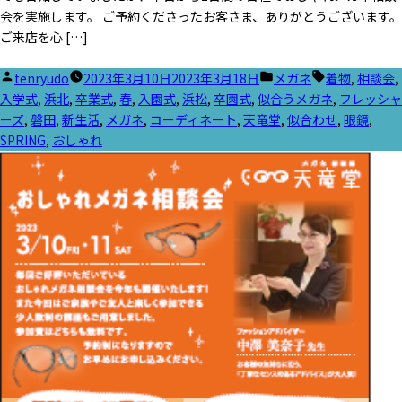
会を実施します。 ご予約くださったお客さま、ありがとうございます。
ご来店を心 […]
投
カ
タ
tenryudo
2023年3月10日
2023年3月18日
メガネ
着物
,
相談会
,
稿
テ
グ:
入学式
,
浜北
,
卒業式
,
春
,
入園式
,
浜松
,
卒園式
,
似合うメガネ
,
フレッシャ
者:
ゴ
ーズ
,
磐田
,
新生活
,
メガネ
,
コーディネート
,
天竜堂
,
似合わせ
,
眼鏡
,
リ
SPRING
,
おしゃれ
ー: