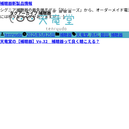
補聴器新製品情報
シグニア補聴器の最先端モデル「IXシリーズ」から、オーダーメイド電池
タグアーカイブ:
補聴器
には様々なサイズがありますが […]
投
カ
タ
tenryudo
2025年5月25日
補聴器
天竜堂
,
浜松
,
磐田
,
補聴器
稿
テ
グ:
天竜堂の【補聴器】Vo,32 補聴器って良く聴こえる？
者:
ゴ
リ
ー: