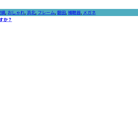
眼鏡
,
おしゃれ
,
浜北
,
フレーム
,
磐田
,
補聴器
,
メガネ
すか？