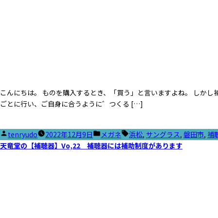
こんにちは。 ものを購入するとき、「買う」と言いますよね。 しか
ごとに行い、ご自身に合うように゛つくる […]
投
カ
タ
tenryudo
2022年12月9日
メガネ
浜松
,
サングラス
,
磐田市
,
補
稿
テ
グ:
天竜堂の【補聴器】Vo,22 補聴器には補助制度があります
者:
ゴ
リ
ー: