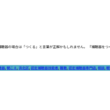
し補聴器の場合は「つくる」と言葉が正解かもしれません。 『補聴器を
聴器
,
聞こえ
,
浜北区
,
認定補聴器技能者
,
難聴
,
認定補聴器専門店
,
相談
,
眼