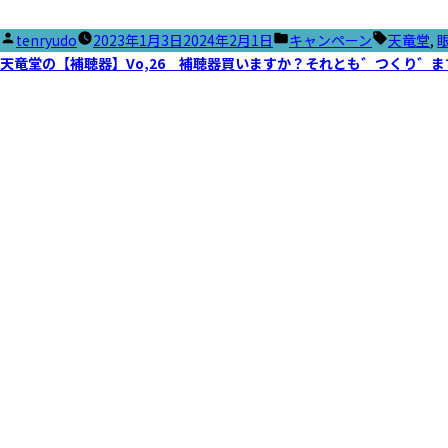
投
カ
タ
tenryudo
2023年1月3日
2024年2月1日
キャンペーン
天竜堂
,
稿
テ
グ:
天竜堂の【補聴器】Vo,26 補聴器買いますか？それとも゛つくり゛ま
者:
ゴ
リ
ー: