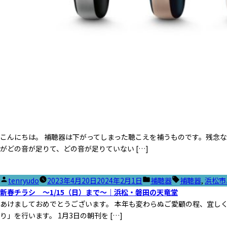
こんにちは。 補聴器は下がってしまった聴こえを補うものです。残念
がどの音が足りて、どの音が足りていない […]
投
カ
タ
tenryudo
2023年4月20日
2024年2月1日
補聴器
補聴器
,
浜松市
稿
テ
グ:
新春チラシ ～1/15（日）まで～｜浜松・磐田の天竜堂
者:
ゴ
あけましておめでとうございます。 本年も変わらぬご愛顧の程、宜しく
リ
り」を行います。 1月3日の朝刊を […]
ー: