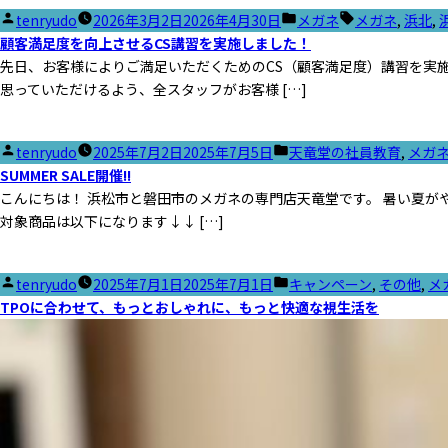
投
カ
タ
tenryudo
2026年3月2日
2026年4月30日
メガネ
メガネ
,
浜北
,
稿
テ
グ:
顧客満足度を向上させるCS講習を実施しました！
者:
ゴ
先日、お客様によりご満足いただくためのCS（顧客満足度）講習を実
リ
思っていただけるよう、全スタッフがお客様 […]
ー:
投
カ
tenryudo
2025年7月2日
2025年7月5日
天竜堂の社員教育
,
メガ
稿
テ
SUMMER SALE開催!!
者:
ゴ
こんにちは！ 浜松市と磐田市のメガネの専門店天竜堂です。 暑い夏がやっ
リ
対象商品は以下になります↓↓ […]
ー:
投
カ
tenryudo
2025年7月1日
2025年7月1日
キャンペーン
,
その他
,
メ
稿
テ
TPOに合わせて、もっとおしゃれに、もっと快適な視生活を
者:
ゴ
リ
ー: