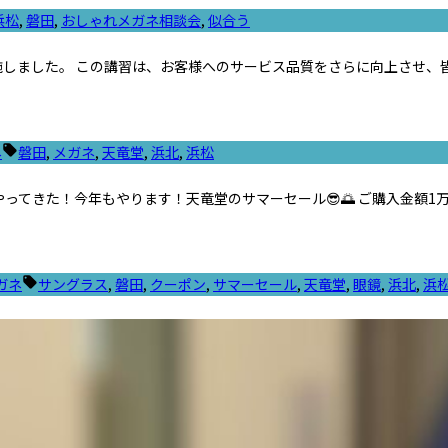
浜松
,
磐田
,
おしゃれメガネ相談会
,
似合う
施しました。 この講習は、お客様へのサービス品質をさらに向上させ、
タ
ネ
磐田
,
メガネ
,
天竜堂
,
浜北
,
浜松
グ:
てきた！今年もやります！天竜堂のサマーセール😎🌅 ご購入金額1万円
タ
ガネ
サングラス
,
磐田
,
クーポン
,
サマーセール
,
天竜堂
,
眼鏡
,
浜北
,
浜
グ: