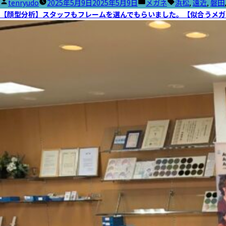
投
カ
タ
tenryudo
2025年5月9日
2025年5月9日
メガネ
浜松
,
遠近
,
磐田
稿
テ
グ:
【顔型分析】スタッフもフレームを選んでもらいました。【似合うメガ
者:
ゴ
リ
ー: