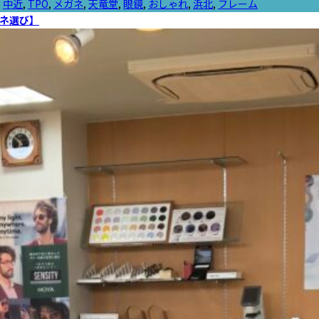
,
中近
,
TPO
,
メガネ
,
天竜堂
,
眼鏡
,
おしゃれ
,
浜北
,
フレーム
ネ選び】